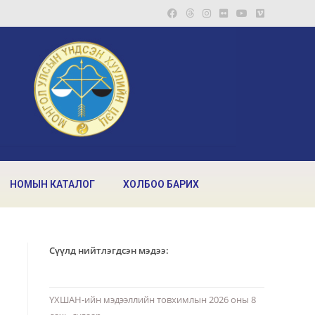
НОМЫН КАТАЛОГ
ХОЛБОО БАРИХ
Сүүлд нийтлэгдсэн мэдээ:
ҮХШАН-ийн мэдээллийн товхимлын 2026 оны 8