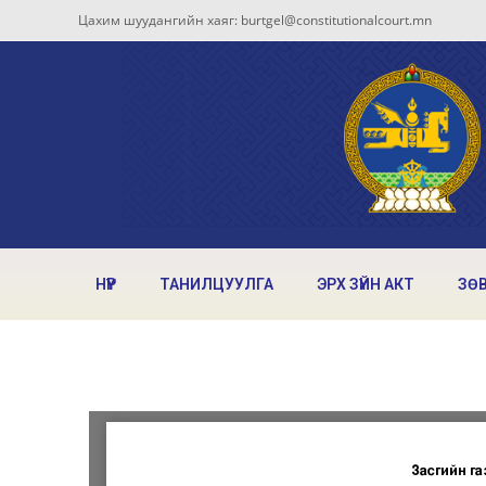
Цахим шуудангийн хаяг: burtgel@constitutionalcourt.mn
НҮҮР
ТАНИЛЦУУЛГА
ЭРХ ЗҮЙН АКТ
ЗӨ