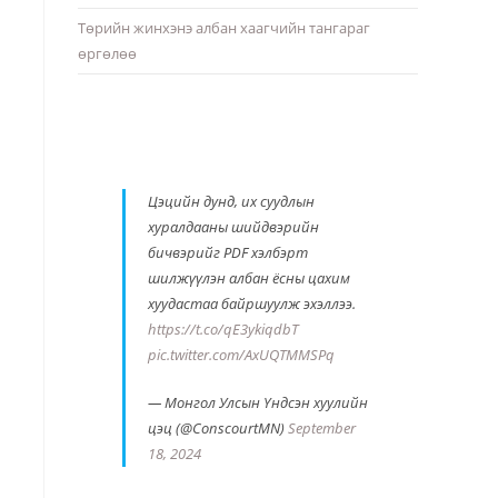
Төрийн жинхэнэ албан хаагчийн тангараг
өргөлөө
Цэцийн дунд, их суудлын
хуралдааны шийдвэрийн
бичвэрийг PDF хэлбэрт
шилжүүлэн албан ёсны цахим
хуудастаа байршуулж эхэллээ.
https://t.co/qE3ykiqdbT
pic.twitter.com/AxUQTMMSPq
— Монгол Улсын Үндсэн хуулийн
цэц (@ConscourtMN)
September
18, 2024