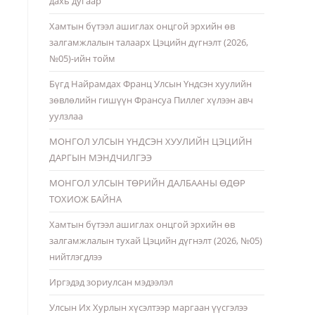
дахь дугаар
Хамтын бүтээл ашиглах онцгой эрхийн өв
залгамжлалын талаарх Цэцийн дүгнэлт (2026,
№05)-ийн тойм
Бүгд Найрамдах Франц Улсын Үндсэн хуулийн
зөвлөлийн гишүүн Франсуа Пиллег хүлээн авч
уулзлаа
МОНГОЛ УЛСЫН ҮНДСЭН ХУУЛИЙН ЦЭЦИЙН
ДАРГЫН МЭНДЧИЛГЭЭ
МОНГОЛ УЛСЫН ТӨРИЙН ДАЛБААНЫ ӨДӨР
ТОХИОЖ БАЙНА
Хамтын бүтээл ашиглах онцгой эрхийн өв
залгамжлалын тухай Цэцийн дүгнэлт (2026, №05)
нийтлэгдлээ
Иргэдэд зориулсан мэдээлэл
Улсын Их Хурлын хүсэлтээр маргаан үүсгэлээ