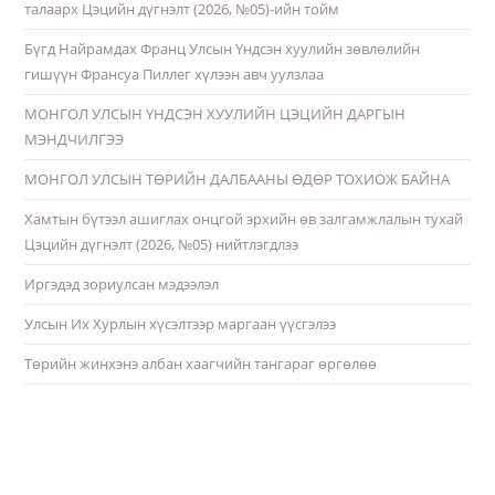
талаарх Цэцийн дүгнэлт (2026, №05)-ийн тойм
Бүгд Найрамдах Франц Улсын Үндсэн хуулийн зөвлөлийн
гишүүн Франсуа Пиллег хүлээн авч уулзлаа
МОНГОЛ УЛСЫН ҮНДСЭН ХУУЛИЙН ЦЭЦИЙН ДАРГЫН
МЭНДЧИЛГЭЭ
МОНГОЛ УЛСЫН ТӨРИЙН ДАЛБААНЫ ӨДӨР ТОХИОЖ БАЙНА
Хамтын бүтээл ашиглах онцгой эрхийн өв залгамжлалын тухай
Цэцийн дүгнэлт (2026, №05) нийтлэгдлээ
Иргэдэд зориулсан мэдээлэл
Улсын Их Хурлын хүсэлтээр маргаан үүсгэлээ
Төрийн жинхэнэ албан хаагчийн тангараг өргөлөө