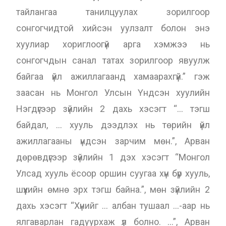
тайлангаа танилцуулах зорилгоор
сонгогчидтой хийсэн уулзалт болон энэ
хуулиар хориглоогүй арга хэмжээ нь
сонгогчдын санал татах зорилгоор явуулж
байгаа үйл ажиллагаанд хамаарахгүй.” гэж
заасан нь Монгол Улсын Үндсэн хуулийн
Нэгдүгээр зүйлийн 2 дахь хэсэгт “… тэгш
байдал, … хууль дээдлэх нь төрийн үйл
ажиллагааны үндсэн зарчим мөн.”, Арван
дөрөвдүгээр зүйлийн 1 дэх хэсэгт “Монгол
Улсад хууль ёсоор оршин суугаа хүн бүр хууль,
шүүхийн өмнө эрх тэгш байна.”, мөн зүйлийн 2
дахь хэсэгт “Хүнийг … албан тушаал …-аар нь
ялгаварлан гадуурхаж үл болно. …”, Арван