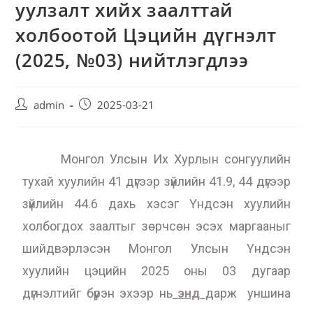
уулзалт хийх заалттай
холбоотой Цэцийн дүгнэлт
(2025, №03) нийтлэгдлээ
admin
2025-03-21
Монгол Улсын Их Хурлын сонгуулийн
тухай хуулийн 41 дүгээр зүйлийн 41.9, 44 дүгээр
зүйлийн 44.6 дахь хэсэг Үндсэн хуулийн
холбогдох заалтыг зөрчсөн эсэх маргааныг
шийдвэрлэсэн Монгол Улсын Үндсэн
хуулийн цэцийн 2025 оны 03 дугаар
дүгнэлтийг бүрэн эхээр нь
энд
дарж уншина