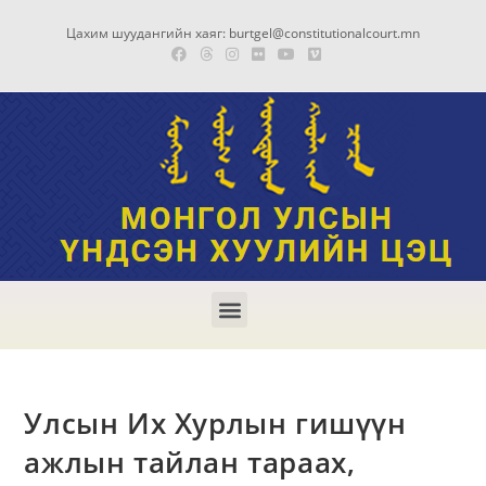
Цахим шуудангийн хаяг: burtgel@constitutionalcourt.mn
Улсын Их Хурлын гишүүн
ажлын тайлан тараах,