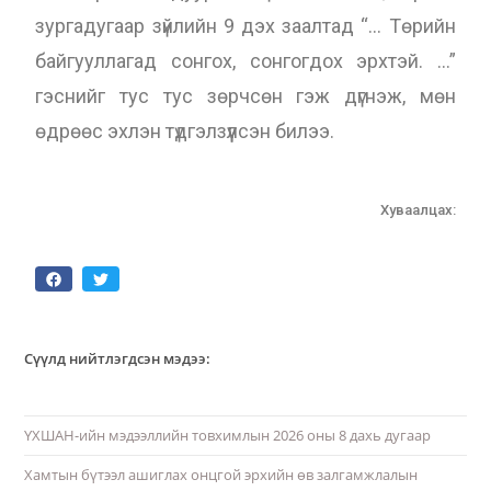
зургадугаар зүйлийн 9 дэх заалтад “… Төрийн
байгууллагад сонгох, сонгогдох эрхтэй. …”
гэснийг тус тус зөрчсөн гэж дүгнэж, мөн
өдрөөс эхлэн түдгэлзүүлсэн билээ.
Хуваалцах:
Сүүлд нийтлэгдсэн мэдээ:
ҮХШАН-ийн мэдээллийн товхимлын 2026 оны 8 дахь дугаар
Хамтын бүтээл ашиглах онцгой эрхийн өв залгамжлалын