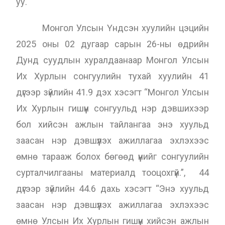
уу.
Монгол Улсын Үндсэн хуулийн цэцийн
2025 оны 02 дугаар сарын 26-ны өдрийн
Дунд суудлын хуралдаанаар Монгол Улсын
Их Хурлын сонгуулийн тухай хуулийн 41
дүгээр зүйлийн 41.9 дэх хэсэгт “Монгол Улсын
Их Хурлын гишүүн сонгуульд нэр дэвшихээр
бол хийсэн ажлын тайлангаа энэ хуульд
заасан нэр дэвшүүлэх ажиллагаа эхлэхээс
өмнө тарааж болох бөгөөд үүнийг сонгуулийн
сурталчилгааны материалд тооцохгүй.”, 44
дүгээр зүйлийн 44.6 дахь хэсэгт “Энэ хуульд
заасан нэр дэвшүүлэх ажиллагаа эхлэхээс
өмнө Улсын Их Хурлын гишүүн хийсэн ажлын