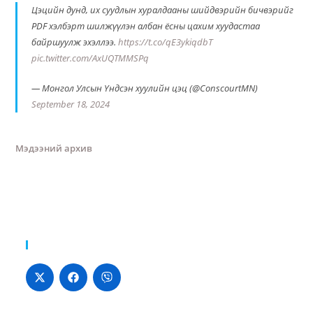
Цэцийн дунд, их суудлын хуралдааны шийдвэрийн бичвэрийг
PDF хэлбэрт шилжүүлэн албан ёсны цахим хуудастаа
байршуулж эхэллээ.
https://t.co/qE3ykiqdbT
pic.twitter.com/AxUQTMMSPq
— Монгол Улсын Үндсэн хуулийн цэц (@ConscourtMN)
September 18, 2024
Мэдээний архив
Хуваалцах: