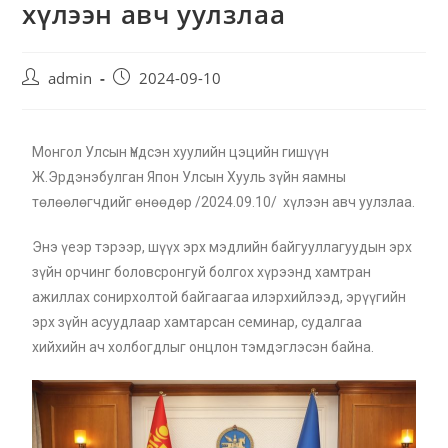
хүлээн авч уулзлаа
admin
2024-09-10
Монгол Улсын Үндсэн хуулийн цэцийн гишүүн
Ж.Эрдэнэбулган Япон Улсын Хууль зүйн яамны
төлөөлөгчдийг өнөөдөр /2024.09.10/ хүлээн авч уулзлаа.
Энэ үеэр тэрээр, шүүх эрх мэдлийн байгууллагуудын эрх
зүйн орчинг боловсронгуй болгох хүрээнд хамтран
ажиллах сонирхолтой байгаагаа илэрхийлээд, эрүүгийн
эрх зүйн асуудлаар хамтарсан семинар, судалгаа
хийхийн ач холбогдлыг онцлон тэмдэглэсэн байна.