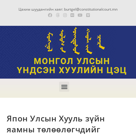
Цахим шуудангийн хаяг: burtgel@constitutionalcourt.mn
Япон Улсын Хууль зүйн
яамны төлөөлөгчдийг