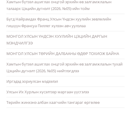
Хамтын бүтээл ашиглах онцгой эрхийн өв залгамжлалын
талаарх Цэцийн дүгнэлт (2026, №05)-ийн тойм
Бүгд Найрамдах Франц Улсын Үндсэн хуулийн зөвлөлийн
гишүүн Франсуа Пиллег хүлээн авч уулзлаа
МОНГОЛ УЛСЫН ҮНДСЭН ХУУЛИЙН ЦЭЦИЙН ДАРГЫН
МЭНДЧИЛГЭЭ
МОНГОЛ УЛСЫН ТӨРИЙН ДАЛБААНЫ ӨДӨР ТОХИОЖ БАЙНА
Хамтын бүтээл ашиглах онцгой эрхийн өв залгамжлалын тухай
Цэцийн дүгнэлт (2026, №05) нийтлэгдлээ
Иргэдэд зориулсан мэдээлэл
Улсын Их Хурлын хүсэлтээр маргаан үүсгэлээ
Төрийн жинхэнэ албан хаагчийн тангараг өргөлөө