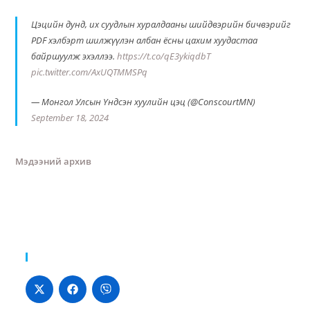
Цэцийн дунд, их суудлын хуралдааны шийдвэрийн бичвэрийг
PDF хэлбэрт шилжүүлэн албан ёсны цахим хуудастаа
байршуулж эхэллээ.
https://t.co/qE3ykiqdbT
pic.twitter.com/AxUQTMMSPq
— Монгол Улсын Үндсэн хуулийн цэц (@ConscourtMN)
September 18, 2024
Мэдээний архив
Хуваалцах: