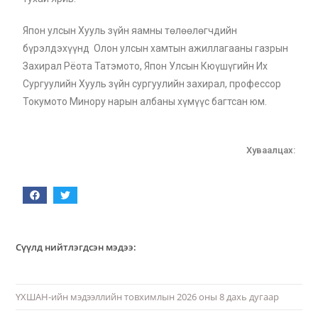
Япон улсын Хууль зүйн яамны төлөөлөгчдийн
бүрэлдэхүүнд Олон улсын хамтын ажиллагааны газрын
Захирал Рёота Татэмото, Япон Улсын Кюүшүгийн Их
Сургуулийн Хууль зүйн сургуулийн захирал, профессор
Токумото Минору нарын албаны хүмүүс багтсан юм.
Хуваалцах:
Сүүлд нийтлэгдсэн мэдээ:
ҮХШАН-ийн мэдээллийн товхимлын 2026 оны 8 дахь дугаар