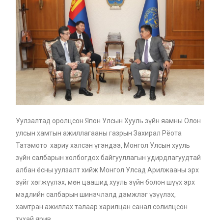
Уулзалтад оролцсон Япон Улсын Хууль зүйн яамны Олон
улсын хамтын ажиллагааны газрын Захирал Рёота
Татэмото хариу хэлсэн үгэндээ, Монгол Улсын хууль
зүйн салбарын холбогдох байгууллагын удирдлагуудтай
албан ёсны уулзалт хийж Монгол Улсад Арилжааны эрх
зүйг хөгжүүлэх, мөн цаашид хууль зүйн болон шүүх эрх
мэдлийн салбарын шинэчлэлд дэмжлэг үзүүлэх,
хамтран ажиллах талаар харилцан санал солилцсон
тухай ярив.