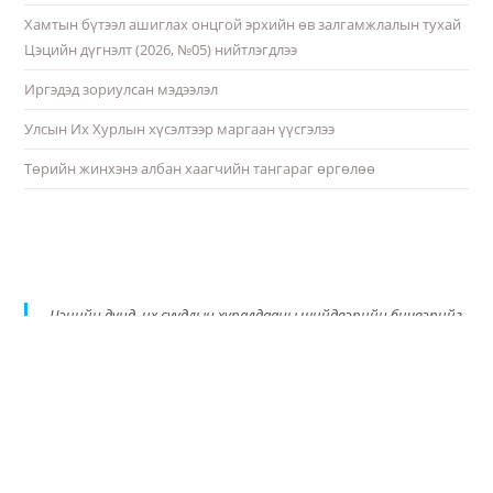
Хамтын бүтээл ашиглах онцгой эрхийн өв залгамжлалын тухай
Цэцийн дүгнэлт (2026, №05) нийтлэгдлээ
Иргэдэд зориулсан мэдээлэл
Улсын Их Хурлын хүсэлтээр маргаан үүсгэлээ
Төрийн жинхэнэ албан хаагчийн тангараг өргөлөө
Цэцийн дунд, их суудлын хуралдааны шийдвэрийн бичвэрийг
PDF хэлбэрт шилжүүлэн албан ёсны цахим хуудастаа
байршуулж эхэллээ.
https://t.co/qE3ykiqdbT
pic.twitter.com/AxUQTMMSPq
— Монгол Улсын Үндсэн хуулийн цэц (@ConscourtMN)
September 18, 2024