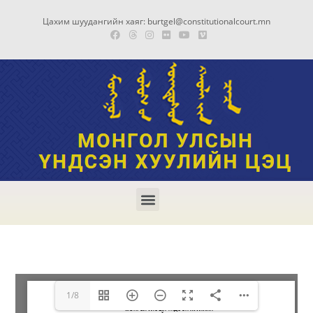
Цахим шуудангийн хаяг: burtgel@constitutionalcourt.mn
1/8