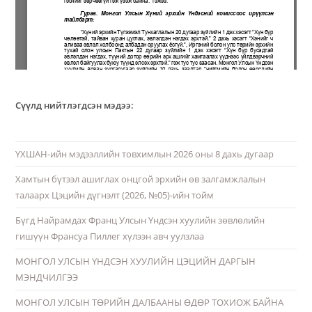
Сүүлд нийтлэгдсэн мэдээ:
ҮХШАН-ийн мэдээллийн товхимлын 2026 оны 8 дахь дугаар
Хамтын бүтээл ашиглах онцгой эрхийн өв залгамжлалын
талаарх Цэцийн дүгнэлт (2026, №05)-ийн тойм
Бүгд Найрамдах Франц Улсын Үндсэн хуулийн зөвлөлийн
гишүүн Франсуа Пиллег хүлээн авч уулзлаа
МОНГОЛ УЛСЫН ҮНДСЭН ХУУЛИЙН ЦЭЦИЙН ДАРГЫН
МЭНДЧИЛГЭЭ
МОНГОЛ УЛСЫН ТӨРИЙН ДАЛБААНЫ ӨДӨР ТОХИОЖ БАЙНА