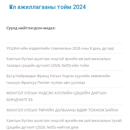
Үйл ажиллагааны тойм 2024
Сүүлд нийтлэгдсэн мэдээ:
ҮХШАН-ийн мэдээллийн товхимлын 2026 оны 8 дахь дугаар
Хамтын бүтээл ашиглах онцгой эрхийн өв залгамжлалын
талаарх Цэцийн дүгнэлт (2026, №05)-ийн тойм
Бүгд Найрамдах Франц Улсын Үндсэн хуулийн зөвлөлийн
гишүүн Франсуа Пиллег хүлээн авч уулзлаа
МОНГОЛ УЛСЫН ҮНДСЭН ХУУЛИЙН ЦЭЦИЙН ДАРГЫН
МЭНДЧИЛГЭЭ
МОНГОЛ УЛСЫН ТӨРИЙН ДАЛБААНЫ ӨДӨР ТОХИОЖ БАЙНА
Хамтын бүтээл ашиглах онцгой эрхийн өв залгамжлалын тухай
Цэцийн дүгнэлт (2026, №05) нийтлэгдлээ