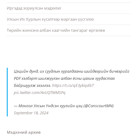
Иргэдэд зориулсан мэдээлэл
Улсын Их Хурлын хүсэлтээр маргаан үүсгэлээ
Төрийн жинхэнэ албан хаагчийн тангараг өргөлөө
Цэцийн дунд, их суудлын хуралдааны шийдвэрийн бичвэрийг
PDF хэлбэрт шилжүүлэн албан ёсны цахим хуудастаа
байршуулж эхэллээ.
https://t.co/qE3ykiqdbT
pic.twitter.com/AxUQTMMSPq
— Монгол Улсын Үндсэн хуулийн цэц (@ConscourtMN)
September 18, 2024
Мэдээний архив