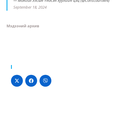
— Монгол Улсын Үндсэн хуулийн цэц (@ConscourtMN)
September 18, 2024
Мэдээний архив
Хуваалцах: