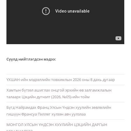
Сүүлд нийтлэгдсэн мэдээ:
ҮХШАН-ийн мэдээллийн товхимлын 2026 оны 8 дахь дугаар
Хамтын бүтээл ашиглах онцгой эрхийн өв залгамжлалын
талаарх Цэцийн дүгнэлт (2026, №05)-ийн тойм
Бүгд Найрамдах Франц Улсын Үндсэн хуулийн зөвлөлийн
гишүүн Франсуа Пиллег хүлээн авч уулзлаа
МОНГОЛ УЛСЫН ҮНДСЭН ХУУЛИЙН ЦЭЦИЙН ДАРГЫН