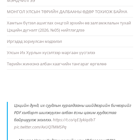
МЭНДЧИЛГЭЭ
МОНГОЛ УЛСЫН ТӨРИЙН ДАЛБААНЫ ӨДӨР ТОХИОЖ БАЙНА
Хамтын бүтээл ашиглах онцгой эрхийн өв залгамжлалын тухай
Цэцийн дүгнэлт (2026, №05) нийтлэгдлээ
Иргэдэд зориулсан мэдээлэл
Улсын Их Хурлын хүсэлтээр маргаан үүсгэлээ
Төрийн жинхэнэ албан хаагчийн тангараг өргөлөө
Цэцийн дунд, их суудлын хуралдааны шийдвэрийн бичвэрийг
PDF хэлбэрт шилжүүлэн албан ёсны цахим хуудастаа
байршуулж эхэллээ.
https://t.co/qE3ykiqdbT
pic.twitter.com/AxUQTMMSPq