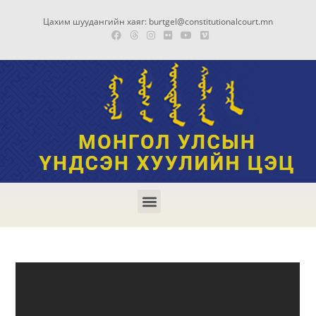
Цахим шуудангийн хаяг: burtgel@constitutionalcourt.mn