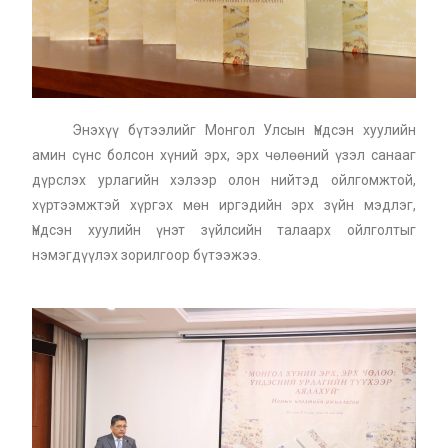
Энэхүү бүтээлийг Монгол Улсын Үндсэн хуулийн
амин сүнс болсон хүний эрх, эрх чөлөөний үзэл санааг
дүрслэх урлагийн хэлээр олон нийтэд ойлгомжтой,
хүртээмжтэй хүргэх мөн иргэдийн эрх зүйн мэдлэг,
Үндсэн хуулийн үнэт зүйлсийн талаарх ойлголтыг
нэмэгдүүлэх зорилгоор бүтээжээ.