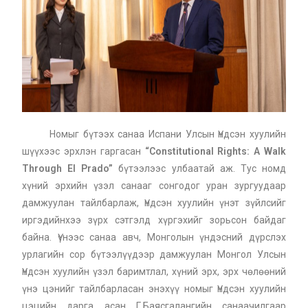
Номыг бүтээх санаа Испани Улсын Үндсэн хуулийн
шүүхээс эрхлэн гаргасан
“Constitutional Rights: A Walk
Through El Prado”
бүтээлээс улбаатай аж. Тус номд
хүний эрхийн үзэл санааг сонгодог уран зургуудаар
дамжуулан тайлбарлаж, Үндсэн хуулийн үнэт зүйлсийг
иргэдийнхээ зүрх сэтгэлд хүргэхийг зорьсон байдаг
байна. Үүнээс санаа авч, Монголын үндэсний дүрслэх
урлагийн сор бүтээлүүдээр дамжуулан Монгол Улсын
Үндсэн хуулийн үзэл баримтлал, хүний эрх, эрх чөлөөний
үнэ цэнийг тайлбарласан энэхүү номыг Үндсэн хуулийн
цэцийн дарга асан Г.Баясгалангийн санаачилгаар