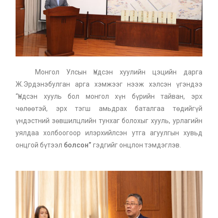
Монгол Улсын Үндсэн хуулийн цэцийн дарга
Ж.Эрдэнэбулган арга хэмжээг нээж хэлсэн үгэндээ
“Үндсэн хууль бол монгол хүн бүрийн тайван, эрх
чөлөөтэй, эрх тэгш амьдрах баталгаа төдийгүй
үндэстний зөвшилцлийн тунхаг болохыг хууль, урлагийн
уялдаа холбоогоор илэрхийлсэн утга агуулгын хувьд
онцгой бүтээл
болсон
”
гэдгийг онцлон тэмдэглэв.