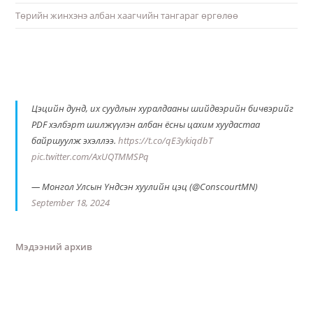
Төрийн жинхэнэ албан хаагчийн тангараг өргөлөө
Цэцийн дунд, их суудлын хуралдааны шийдвэрийн бичвэрийг
PDF хэлбэрт шилжүүлэн албан ёсны цахим хуудастаа
байршуулж эхэллээ.
https://t.co/qE3ykiqdbT
pic.twitter.com/AxUQTMMSPq
— Монгол Улсын Үндсэн хуулийн цэц (@ConscourtMN)
September 18, 2024
Мэдээний архив