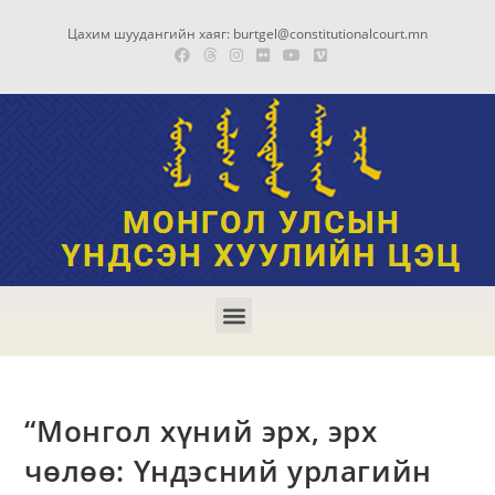
Цахим шуудангийн хаяг: burtgel@constitutionalcourt.mn
“Монгол хүний эрх, эрх
чөлөө: Үндэсний урлагийн