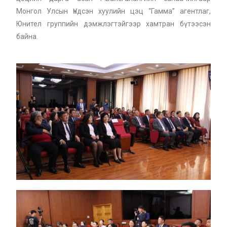
Монгол Улсын Үндсэн хуулийн цэц “Гамма” агентлаг,
Юнител группийн дэмжлэгтэйгээр хамтран бүтээсэн
байна.