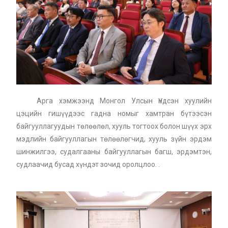
Арга хэмжээнд Монгол Улсын Үндсэн хуулийн
цэцийн гишүүдээс гадна номыг хамтран бүтээсэн
байгууллагуудын төлөөлөл, хууль тогтоох болон шүүх эрх
мэдлийн байгууллагын төлөөлөгчид, хууль зүйн эрдэм
шинжилгээ, судалгааны байгууллагын багш, эрдэмтэн,
судлаачид бусад хүндэт зочид оролцлоо. .