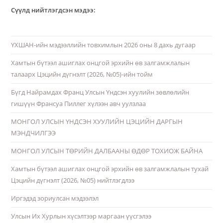
Сүүлд нийтлэгдсэн мэдээ:
ҮХШАН-ийн мэдээллийн товхимлын 2026 оны 8 дахь дугаар
Хамтын бүтээл ашиглах онцгой эрхийн өв залгамжлалын
талаарх Цэцийн дүгнэлт (2026, №05)-ийн тойм
Бүгд Найрамдах Франц Улсын Үндсэн хуулийн зөвлөлийн
гишүүн Франсуа Пиллег хүлээн авч уулзлаа
МОНГОЛ УЛСЫН ҮНДСЭН ХУУЛИЙН ЦЭЦИЙН ДАРГЫН
МЭНДЧИЛГЭЭ
МОНГОЛ УЛСЫН ТӨРИЙН ДАЛБААНЫ ӨДӨР ТОХИОЖ БАЙНА
Хамтын бүтээл ашиглах онцгой эрхийн өв залгамжлалын тухай
Цэцийн дүгнэлт (2026, №05) нийтлэгдлээ
Иргэдэд зориулсан мэдээлэл
Улсын Их Хурлын хүсэлтээр маргаан үүсгэлээ