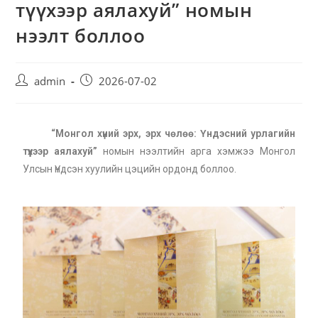
түүхээр аялахуй” номын
нээлт боллоо
admin
2026-07-02
“Монгол хүний эрх, эрх чөлөө: Үндэсний урлагийн
түүхээр аялахуй”
номын нээлтийн арга хэмжээ Монгол
Улсын Үндсэн хуулийн цэцийн ордонд боллоо.