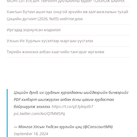
МОНГОЛ УЛСЫН ТӨРИЙН ДАЛБААНЫ ӨДӨР ТОХИОЖ БАЙНА
Хамтын бүтээл ашиглах онцгой эрхийн өв залгамжлалын тухай
Цэцийн дүгнэлт (2026, №05) нийтлэгдлээ
Иргэдэд зориулсан мэдээлэл
Улсын Их Хурлын хүсэлтээр маргаан үүсгэлээ
Төрийн жинхэнэ албан хаагчийн тангараг өргөлөө
Цэцийн дунд, их суудлын хуралдааны шийдвэрийн бичвэрийг
PDF хэлбэрт шилжүүлэн албан ёсны цахим хуудастаа
байршуулж эхэллээ.
https://t.co/qE3ykiqdbT
pic.twitter.com/AxUQTMMSPq
— Монгол Улсын Үндсэн хуулийн цэц (@ConscourtMN)
September 18, 2024