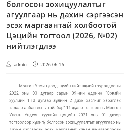
болгосон зохицуулалтыг
агуулгаар нь дахин сэргээсэн
эсэх маргаантай холбоотой
Цэцийн тогтоол (2026, №02)
нийтлэгдлээ
admin
2026-06-16
Монгол Улсын дээд шүүхийн нийт шүүгчийн хуралдааны
2022 оны 03 дугаар сарын 09-ний өдрийн “Эрүүгийн
хуулийн 1.10 дугаар зүйлийн 2 дахь хэсгийг хэрэглэх
талаар албан ёсны тайлбар” 11 дүгээр тогтоол нь Монгол
Улсын Үндсэн хуулийн цэцийн 2021 оны 01 дүгээр
тогтоолоор хүчингүй болгосон зохицуулалтыг агуулгаар нь
дахин сэргээсэн эсэх маргааныг хянан шийдвэрлэсэн