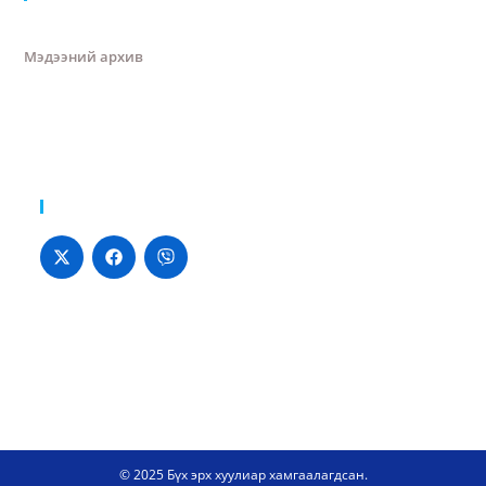
Мэдээний архив
Хуваалцах:
© 2025 Бүх эрх хуулиар хамгаалагдсан.