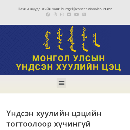
Цахим шуудангийн хаяг: burtgel@constitutionalcourt.mn
Үндсэн хуулийн цэцийн
тогтоолоор хүчингүй