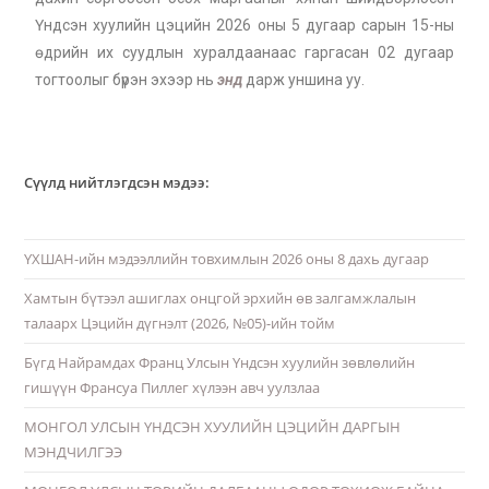
Үндсэн хуулийн цэцийн 2026 оны 5 дугаар сарын 15-ны
өдрийн их суудлын хуралдаанаас гаргасан 02 дугаар
тогтоолыг бүрэн эхээр нь
энд
дарж уншина уу.
Сүүлд нийтлэгдсэн мэдээ:
ҮХШАН-ийн мэдээллийн товхимлын 2026 оны 8 дахь дугаар
Хамтын бүтээл ашиглах онцгой эрхийн өв залгамжлалын
талаарх Цэцийн дүгнэлт (2026, №05)-ийн тойм
Бүгд Найрамдах Франц Улсын Үндсэн хуулийн зөвлөлийн
гишүүн Франсуа Пиллег хүлээн авч уулзлаа
МОНГОЛ УЛСЫН ҮНДСЭН ХУУЛИЙН ЦЭЦИЙН ДАРГЫН
МЭНДЧИЛГЭЭ