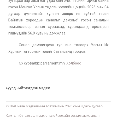
хугацаагаар зөвхөн нэг удаа сонгоно.” гэснийг зөрчсөн байна
гэсэн Монгол Улсын Үндсэн хуулийн цэцийн 2026 оны 04
дүгээр дүгнэлтийг хүлээн зөвшөөрөх нь зүйтэй гэсэн
Байнгын хороодын саналыг дэмжье” гэсэн саналын
томьёоллоор санал хураахад, хуралдаанд оролцсон
гишүүдийн 56.9 хувь нь дэмжлээ.
Санал дэмжигдсэн тул энэ талаарх Улсын Их
Хурлын тогтоолын төслийг баталсанд тооцов.
Эх сурвалж: parliament.mn
Холбоос
Сүүлд нийтлэгдсэн мэдээ:
ҮХШАН-ийн мэдээллийн товхимлын 2026 оны 8 дахь дугаар
Хамтын бүтээл ашиглах онцгой эрхийн өв залгамжлалын