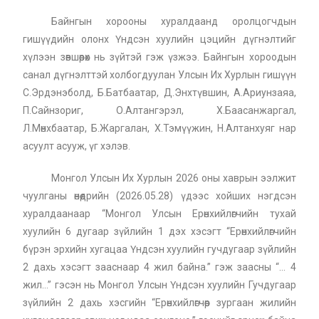
Байнгын хорооны хуралдаанд оролцогчдын
гишүүдийн олонх Үндсэн хуулийн цэцийн дүгнэлтийг
хүлээн зөвшөөрөх нь зүйтэй гэж үзжээ. Байнгын хороодын
санал дүгнэлттэй холбогдуулан Улсын Их Хурлын гишүүн
С.Эрдэнэболд, Б.Батбаатар, Д.Энхтүвшин, А.Ариунзаяа,
П.Сайнзориг, О.Алтангэрэл, Х.Баасанжаргал,
Л.Мөнхбаатар, Б.Жаргалан, Х.Тэмүүжин, Н.Алтанхуяг нар
асуулт асууж, үг хэлэв.
Монгол Улсын Их Хурлын 2026 оны хаврын ээлжит
чуулганы өнөөдрийн (2026.05.28) үдээс хойших нэгдсэн
хуралдаанаар “Монгол Улсын Ерөнхийлөгчийн тухай
хуулийн 6 дугаар зүйлийн 1 дэх хэсэгт “Ерөнхийлөгчийн
бүрэн эрхийн хугацаа Үндсэн хуулийн гучдугаар зүйлийн
2 дахь хэсэгт зааснаар 4 жил байна.” гэж заасны “… 4
жил…” гэсэн нь Монгол Улсын Үндсэн хуулийн Гучдугаар
зүйлийн 2 дахь хэсгийн “Ерөнхийлөгчөөр зургаан жилийн