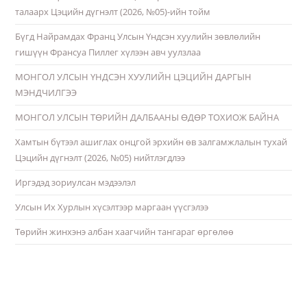
талаарх Цэцийн дүгнэлт (2026, №05)-ийн тойм
Бүгд Найрамдах Франц Улсын Үндсэн хуулийн зөвлөлийн
гишүүн Франсуа Пиллег хүлээн авч уулзлаа
МОНГОЛ УЛСЫН ҮНДСЭН ХУУЛИЙН ЦЭЦИЙН ДАРГЫН
МЭНДЧИЛГЭЭ
МОНГОЛ УЛСЫН ТӨРИЙН ДАЛБААНЫ ӨДӨР ТОХИОЖ БАЙНА
Хамтын бүтээл ашиглах онцгой эрхийн өв залгамжлалын тухай
Цэцийн дүгнэлт (2026, №05) нийтлэгдлээ
Иргэдэд зориулсан мэдээлэл
Улсын Их Хурлын хүсэлтээр маргаан үүсгэлээ
Төрийн жинхэнэ албан хаагчийн тангараг өргөлөө