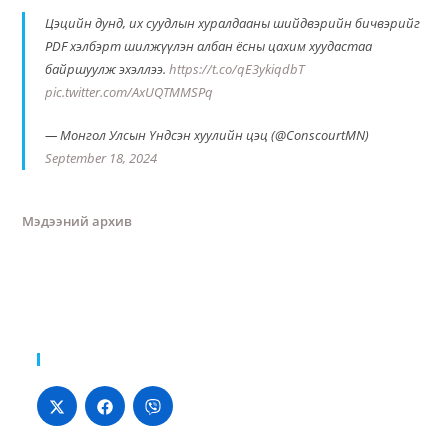
Цэцийн дунд, их суудлын хуралдааны шийдвэрийн бичвэрийг
PDF хэлбэрт шилжүүлэн албан ёсны цахим хуудастаа
байршуулж эхэллээ.
https://t.co/qE3ykiqdbT
pic.twitter.com/AxUQTMMSPq
— Монгол Улсын Үндсэн хуулийн цэц (@ConscourtMN)
September 18, 2024
Мэдээний архив
Хуваалцах: