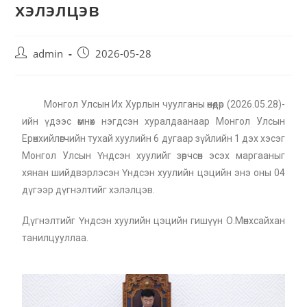
хэлэлцэв
admin
2026-05-28
Монгол Улсын Их Хурлын чуулганы өнөөдөр (2026.05.28)-
ийн үдээс өмнөх нэгдсэн хуралдаанаар Монгол Улсын
Ерөнхийлөгчийн тухай хуулийн 6 дугаар зүйлийн 1 дэх хэсэг
Монгол Улсын Үндсэн хуулийг зөрчсөн эсэх маргааныг
хянан шийдвэрлэсэн Үндсэн хуулийн цэцийн энэ оны 04
дүгээр дүгнэлтийг хэлэлцэв.
Дүгнэлтийг Үндсэн хуулийн цэцийн гишүүн О.Мөнхсайхан
танилцууллаа.