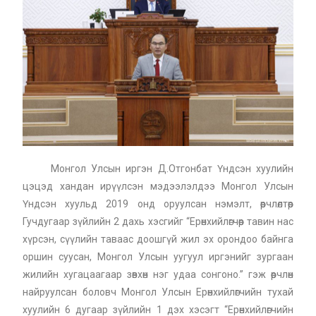
Монгол Улсын иргэн Д.Отгонбат Үндсэн хуулийн
цэцэд хандан ирүүлсэн мэдээлэлдээ Монгол Улсын
Үндсэн хуульд 2019 онд оруулсан нэмэлт, өөрчлөлтөөр
Гучдугаар зүйлийн 2 дахь хэсгийг “Ерөнхийлөгчөөр тавин нас
хүрсэн, сүүлийн таваас доошгүй жил эх орондоо байнга
оршин суусан, Монгол Улсын уугуул иргэнийг зургаан
жилийн хугацаагаар зөвхөн нэг удаа сонгоно.” гэж өөрчлөн
найруулсан боловч Монгол Улсын Ерөнхийлөгчийн тухай
хуулийн 6 дугаар зүйлийн 1 дэх хэсэгт “Ерөнхийлөгчийн