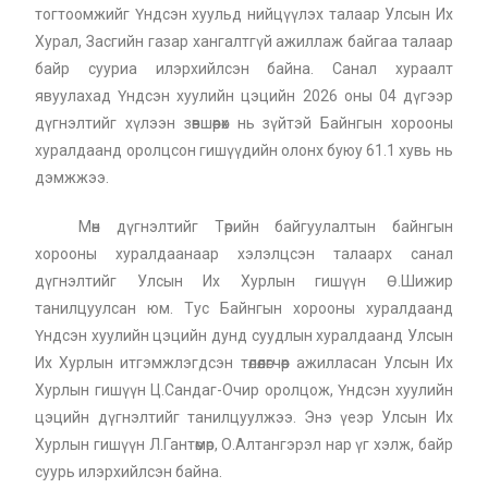
тогтоомжийг Үндсэн хуульд нийцүүлэх талаар Улсын Их
Хурал, Засгийн газар хангалтгүй ажиллаж байгаа талаар
байр сууриа илэрхийлсэн байна. Санал хураалт
явуулахад Үндсэн хуулийн цэцийн 2026 оны 04 дүгээр
дүгнэлтийг хүлээн зөвшөөрөх нь зүйтэй Байнгын хорооны
хуралдаанд оролцсон гишүүдийн олонх буюу 61.1 хувь нь
дэмжжээ.
Мөн дүгнэлтийг Төрийн байгуулалтын байнгын
хорооны хуралдаанаар хэлэлцсэн талаарх санал
дүгнэлтийг Улсын Их Хурлын гишүүн Ө.Шижир
танилцуулсан юм. Тус Байнгын хорооны хуралдаанд
Үндсэн хуулийн цэцийн дунд суудлын хуралдаанд Улсын
Их Хурлын итгэмжлэгдсэн төлөөлөгчөөр ажилласан Улсын Их
Хурлын гишүүн Ц.Сандаг-Очир оролцож, Үндсэн хуулийн
цэцийн дүгнэлтийг танилцуулжээ. Энэ үеэр Улсын Их
Хурлын гишүүн Л.Гантөмөр, О.Алтангэрэл нар үг хэлж, байр
суурь илэрхийлсэн байна.