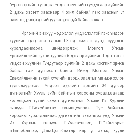
бүрэн эрхийн хугацаа Үндсэн хуулийн гучдугаар зүйлийн
2 дахь хэсэгт зааснаар 4 жил байна.” гэж заасныг уг
нэмэлт, өөрчлөлтөд нийцүүлэн өөрчлөөгүй байна гэжээ.
Иргэний энэхүү мэдээлэл үндэслэлтэй гэж Үндсэн
хуулийн цэц энэ сарын 08-нд хийсэн дунд суудлын
хуралдаанаараа шийдвэрлэж, Монгол Улсын
Ерөнхийлөгчийн тухай хуулийн 6 дугаар зүйлийн 1 дэх хэсэг
Үндсэн хуулийн Гучдугаар зүйлийн 2 дахь хэсгийг зөрчсөн
байна гэж дүгнэсэн байна. Иймд Монгол Улсын
Ерөнхийлөгчийн тухай хуулийн дээрх заалтыг мөн өдрөөс эхлэн
түдгэлзүүлжээ. Үндсэн хуулийн цэцийн 04 дүгээр
дүгнэлтийг Хууль зүйн байнгын хорооны хуралдаанаар
хэлэлцсэн тухай санал дүгнэлтийг Улсын Их Хурлын
гишүүн Б.Баярбаатар танилцууллаа. Тус байнгын
хорооны хуралдаанаас дүгнэлтийг хэлэлцэх үед Улсын
Их Хурлын гишүүн Г.Уянгахишиг, П.Сайнзориг,
Б.Баярбаатар, Дам.Цогтбаатар нар үг хэлж, хууль