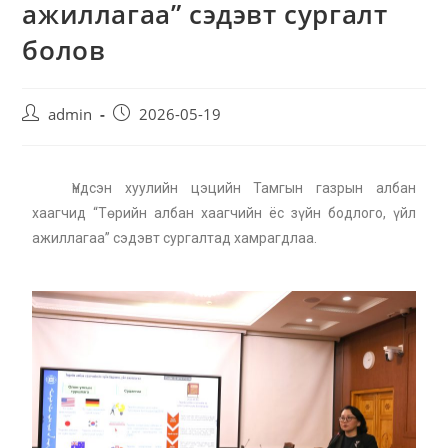
ажиллагаа” сэдэвт сургалт
болов
admin
2026-05-19
Үндсэн хуулийн цэцийн Тамгын газрын албан
хаагчид “Төрийн албан хаагчийн ёс зүйн бодлого, үйл
ажиллагаа” сэдэвт сургалтад хамрагдлаа.