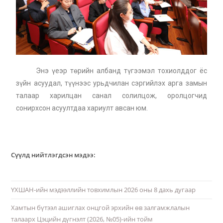
Энэ үеэр төрийн албанд түгээмэл тохиолддог ёс
зүйн асуудал, түүнээс урьдчилан сэргийлэх арга замын
талаар харилцан санал солилцож, оролцогчид
сонирхсон асуултдаа хариулт авсан юм.
Сүүлд нийтлэгдсэн мэдээ:
ҮХШАН-ийн мэдээллийн товхимлын 2026 оны 8 дахь дугаар
Хамтын бүтээл ашиглах онцгой эрхийн өв залгамжлалын
талаарх Цэцийн дүгнэлт (2026, №05)-ийн тойм