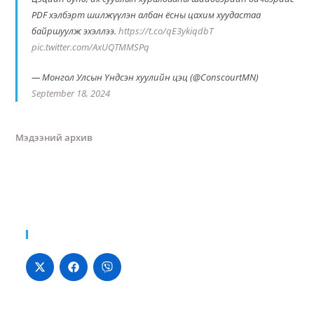
PDF хэлбэрт шилжүүлэн албан ёсны цахим хуудастаа
байршуулж эхэллээ.
https://t.co/qE3ykiqdbT
pic.twitter.com/AxUQTMMSPq
— Монгол Улсын Үндсэн хуулийн цэц (@ConscourtMN)
September 18, 2024
Мэдээний архив
Хуваалцах: