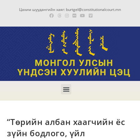
Цахим шуудангийн хаяг: burtgel@constitutionalcourt.mn
“Төрийн албан хаагчийн ёс
зүйн бодлого, үйл