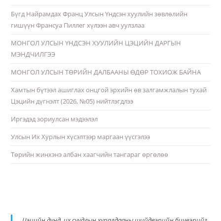
Бүгд Найрамдах Франц Улсын Үндсэн хуулийн зөвлөлийн
гишүүн Франсуа Пиллег хүлээн авч уулзлаа
МОНГОЛ УЛСЫН ҮНДСЭН ХУУЛИЙН ЦЭЦИЙН ДАРГЫН
МЭНДЧИЛГЭЭ
МОНГОЛ УЛСЫН ТӨРИЙН ДАЛБААНЫ ӨДӨР ТОХИОЖ БАЙНА
Хамтын бүтээл ашиглах онцгой эрхийн өв залгамжлалын тухай
Цэцийн дүгнэлт (2026, №05) нийтлэгдлээ
Иргэдэд зориулсан мэдээлэл
Улсын Их Хурлын хүсэлтээр маргаан үүсгэлээ
Төрийн жинхэнэ албан хаагчийн тангараг өргөлөө
Цэцийн дунд, их суудлын хуралдааны шийдвэрийн бичвэрийг