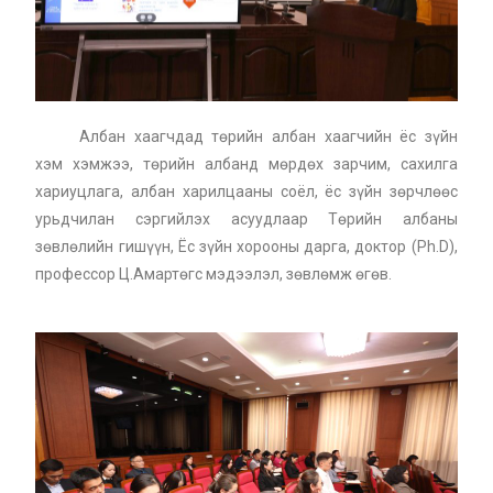
Албан хаагчдад төрийн албан хаагчийн ёс зүйн
хэм хэмжээ, төрийн албанд мөрдөх зарчим, сахилга
хариуцлага, албан харилцааны соёл, ёс зүйн зөрчлөөс
урьдчилан сэргийлэх асуудлаар Төрийн албаны
зөвлөлийн гишүүн, Ёс зүйн хорооны дарга, доктор (Ph.D),
профессор Ц.Амартөгс мэдээлэл, зөвлөмж өгөв.