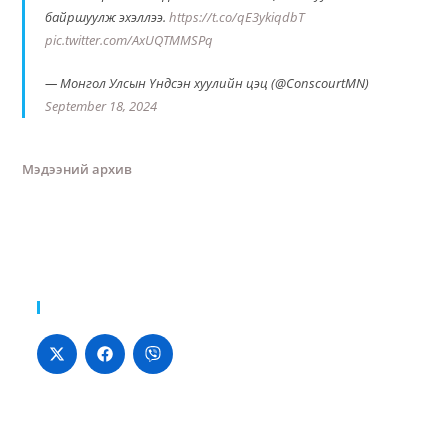
байршуулж эхэллээ.
https://t.co/qE3ykiqdbT
pic.twitter.com/AxUQTMMSPq
— Монгол Улсын Үндсэн хуулийн цэц (@ConscourtMN)
September 18, 2024
Мэдээний архив
Хуваалцах: