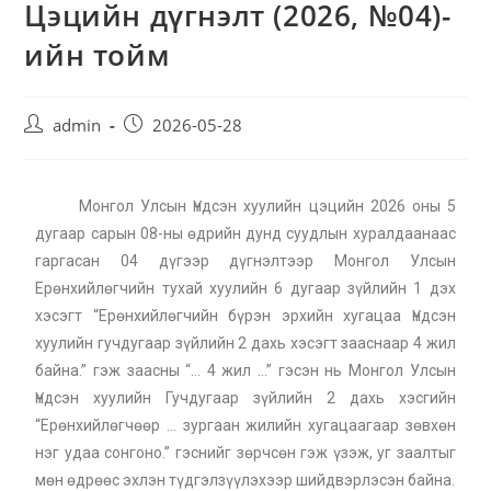
Цэцийн дүгнэлт (2026, №04)-
ийн тойм
admin
2026-05-28
Монгол Улсын Үндсэн хуулийн цэцийн 2026 оны 5
дугаар сарын 08-ны өдрийн дунд суудлын хуралдаанаас
гаргасан 04 дүгээр дүгнэлтээр Монгол Улсын
Ерөнхийлөгчийн тухай хуулийн 6 дугаар зүйлийн 1 дэх
хэсэгт “Ерөнхийлөгчийн бүрэн эрхийн хугацаа Үндсэн
хуулийн гучдугаар зүйлийн 2 дахь хэсэгт зааснаар 4 жил
байна.” гэж заасны “… 4 жил …” гэсэн нь Монгол Улсын
Үндсэн хуулийн Гучдугаар зүйлийн 2 дахь хэсгийн
“Ерөнхийлөгчөөр … зургаан жилийн хугацаагаар зөвхөн
нэг удаа сонгоно.” гэснийг зөрчсөн гэж үзэж, уг заалтыг
мөн өдрөөс эхлэн түдгэлзүүлэхээр шийдвэрлэсэн байна.