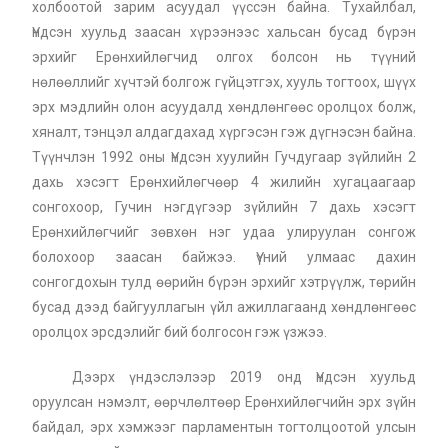
холбоотой зарим асуудал үүссэн байна. Тухайлбал,
Үндсэн хуульд заасан хүрээнээс хальсан бусад бүрэн
эрхийг Ерөнхийлөгчид олгох болсон нь түүний
нөлөөллийг хүчтэй болгож гүйцэтгэх, хууль тогтоох, шүүх
эрх мэдлийн олон асуудалд хөндлөнгөөс оролцох болж,
хяналт, тэнцэл алдагдахад хүргэсэн гэж дүгнэсэн байна.
Түүнчлэн 1992 оны Үндсэн хуулийн Гучдугаар зүйлийн 2
дахь хэсэгт Ерөнхийлөгчөөр 4 жилийн хугацаагаар
сонгохоор, Гучин нэгдүгээр зүйлийн 7 дахь хэсэгт
Ерөнхийлөгчийг зөвхөн нэг удаа улируулан сонгож
болохоор заасан байжээ. Үүний улмаас дахин
сонгогдохын тулд өөрийн бүрэн эрхийг хэтрүүлж, төрийн
бусад дээд байгууллагын үйл ажиллагаанд хөндлөнгөөс
оролцох эрсдэлийг бий болгосон гэж үзжээ.
Дээрх үндэслэлээр 2019 онд Үндсэн хуульд
оруулсан нэмэлт, өөрчлөлтөөр Ерөнхийлөгчийн эрх зүйн
байдал, эрх хэмжээг парламентын тогтолцоотой улсын