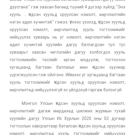
дуусгана.” гэж заасан бөгөөд түүний 4 дүгээр зүйлд “Энэ
хууль … Үндсэн хуульд оруулсан нэмэлт, өөрчлөлтийн
нэгэн адил хүчинтэй.” гэжээ. Үүнээс үзэхэд, Үндсэн хуульд
оруулсан нэмэлт, өөрчлөлтөд хууль тогтоомжийг
нийцүүлэх хуваарь нь уг нэмэлт, өөрчлөлтийн нэгэн
адил хүчинтэй хуулийн дагуу батлагдсан тул тус
хуваарьт заасан чиглэлийн дагуу холбогдох хууль
тогтоомжийн төслийг өргөн мэдүүлж, тогтоосон
хугацаанд багтаан батлахыг мөн Үндсэн хуулиар
үүрэгжүүлсэн гэж ойлгоно. Иймээс уг хугацаанд багтаан
хууль тогтоомжийг Үндсэн хуульд оруулсан нэмэлт,
өөрчлөлтөд нийцүүлээгүй эс үйлдэхүй гаргаж болохгүй.
Монгол Улсын Үндсэн хуульд оруулсан нэмэлт,
өөрчлөлтийг дагаж мөрдөхөд шилжих журмын тухай
хуулийн дагуу Улсын Их Хурлын 2020 оны 02 дугаар
тогтоолын хавсралтаар баталсан Үндсэн хуульд оруулсан
нэмэлт, өөрчлөлтөд хууль тогтоомжийг нийцүүлэх