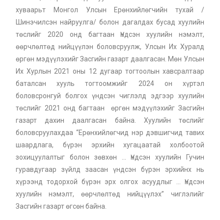
хуваарьт Монгол Улсын Ерөнхийлөгчийн тухай /
Шинэчилсэн найруулга/ болон дагалдах бусад хуулийн
төслийг 2020 онд багтаан Үндсэн хуулийн нэмэлт,
өөрчлөлтөд нийцүүлэн боловсруулж, Улсын Их Хуралд
өргөн мэдүүлэхийг Засгийн газарт даалгасан. Мөн Улсын
Их Хурлын 2021 оны 12 дугаар тогтоолын хавсралтаар
баталсан хууль тогтоомжийг 2024 он хүртэл
боловсронгуй болгох үндсэн чиглэлд эдгээр хуулийн
төслийг 2021 онд багтаан өргөн мэдүүлэхийг Засгийн
газарт дахин даалгасан байна. Хуулийн төслийг
боловсруулахдаа “Ерөнхийлөгчид нэр дэвшигчид тавих
шаардлага, бүрэн эрхийн хугацаатай холбоотой
зохицуулалтыг болон зөвхөн … Үндсэн хуулийн Гучин
гуравдугаар зүйлд заасан үндсэн бүрэн эрхийнх нь
хүрээнд тодорхой бүрэн эрх олгох асуудлыг … Үндсэн
хуулийн нэмэлт, өөрчлөлтөд нийцүүлэх” чиглэлийг
Засгийн газарт өгсөн байна.