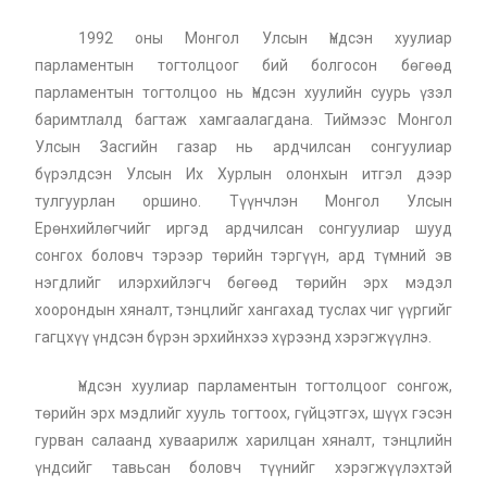
1992 оны Монгол Улсын Үндсэн хуулиар
парламентын тогтолцоог бий болгосон бөгөөд
парламентын тогтолцоо нь Үндсэн хуулийн суурь үзэл
баримтлалд багтаж хамгаалагдана. Тиймээс Монгол
Улсын Засгийн газар нь ардчилсан сонгуулиар
бүрэлдсэн Улсын Их Хурлын олонхын итгэл дээр
тулгуурлан оршино. Түүнчлэн Монгол Улсын
Ерөнхийлөгчийг иргэд ардчилсан сонгуулиар шууд
сонгох боловч тэрээр төрийн тэргүүн, ард түмний эв
нэгдлийг илэрхийлэгч бөгөөд төрийн эрх мэдэл
хоорондын хяналт, тэнцлийг хангахад туслах чиг үүргийг
гагцхүү үндсэн бүрэн эрхийнхээ хүрээнд хэрэгжүүлнэ.
Үндсэн хуулиар парламентын тогтолцоог сонгож,
төрийн эрх мэдлийг хууль тогтоох, гүйцэтгэх, шүүх гэсэн
гурван салаанд хуваарилж харилцан хяналт, тэнцлийн
үндсийг тавьсан боловч түүнийг хэрэгжүүлэхтэй