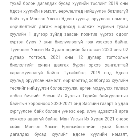
тухай болон дагалдах бусад хуулийн төслийг 2019 оны
Үндсэн хуулийн нэмэлт, өөрчлөлтөд нийцүүлэн батлаагүй
байх тул Монгол Улсын Үндсэн хуульд оруулсан нэмэлт,
өөрчлөлтийг дагаж мөрдөхөд шилжих журмын тухай
хуулийн 1 дүгээр зүйлд заасан позитив үүргээ одоог
хүртэл буюу 7 жил биелүүлээгүй гэж үзэхээр байна.
Түүнчлэн Улсын Их Хурал өөрийн баталсан 2020 оны 02
дугаар тогтоол, 2021 оны 12 дугаар тогтоолын
биелэлтийг хянан шалгах бүрэн эрхээ хангалттай
хэрэгжүүлээгүй байна. Тухайлбал, 2019 онд Үндсэн
хуульд оруулсан нэмэлт, өөрчлөлтөд холбогдох хуулийн
төслийг нийцүүлэн боловсруулж, өргөн мэдүүлэх талаар
албан бичгийг Улсын Их Хурлын Төрийн байгуулалтын
байнгын хорооноос 2020-2021 онд Засгийн газарт 5 удаа
хүргүүлсэн байх боловч үүнээс өөр, илүү идэвхтэй арга
хэмжээ аваагүй байна. Мөн Улсын Их Хурал 2021 оноос
хойш Монгол Улсын Ерөнхийлөгчийн тухай болон
дагалдах бусад хуулийг Үндсэн хуулийн нэмэлт,