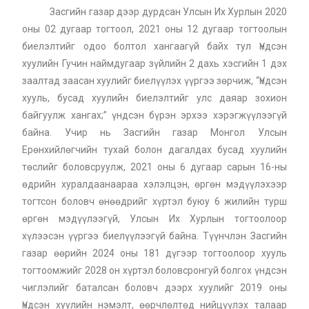
Засгийн газар дээр дурдсан Улсын Их Хурлын 2020
оны 02 дугаар тогтоол, 2021 оны 12 дугаар тогтоолын
биелэлтийг одоо болтол хангаагүй байх тул Үндсэн
хуулийн Гучин наймдугаар зүйлийн 2 дахь хэсгийн 1 дэх
заалтад заасан хуулийг биелүүлэх үүргээ зөрчиж, “Үндсэн
хууль, бусад хуулийн биелэлтийг улс даяар зохион
байгуулж хангах;” үндсэн бүрэн эрхээ хэрэгжүүлээгүй
байна. Учир нь Засгийн газар Монгол Улсын
Ерөнхийлөгчийн тухай болон дагалдах бусад хуулийн
төслийг боловсруулж, 2021 оны 6 дугаар сарын 16-ны
өдрийн хуралдаанаараа хэлэлцэн, өргөн мэдүүлэхээр
тогтсон боловч өнөөдрийг хүртэл буюу 6 жилийн турш
өргөн мэдүүлээгүй, Улсын Их Хурлын тогтоолоор
хүлээсэн үүргээ биелүүлээгүй байна. Түүнчлэн Засгийн
газар өөрийн 2024 оны 181 дүгээр тогтоолоор хууль
тогтоомжийг 2028 он хүртэл боловсронгуй болгох үндсэн
чиглэлийг баталсан боловч дээрх хуулийг 2019 оны
Үндсэн хуулийн нэмэлт, өөрчлөлтөд нийцүүлэх талаар