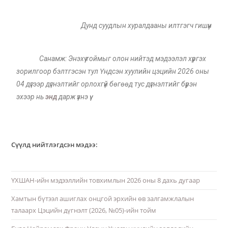
Дунд суудлын хуралдааны илтгэгч гишүүн
Санамж: Энэхүү тоймыг олон нийтэд мэдээлэл хүргэх
зорилгоор бэлтгэсэн тул Үндсэн хуулийн цэцийн 2026 оны
04 дүгээр дүгнэлтийг орлохгүй бөгөөд тус дүгнэлтийг бүрэн
эхээр нь
энд
дарж үзнэ үү.
Сүүлд нийтлэгдсэн мэдээ:
ҮХШАН-ийн мэдээллийн товхимлын 2026 оны 8 дахь дугаар
Хамтын бүтээл ашиглах онцгой эрхийн өв залгамжлалын
талаарх Цэцийн дүгнэлт (2026, №05)-ийн тойм