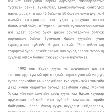
жишигт нийцүүлэн зарим өөрчлөлт, хязгаарлалтыг
тусгасан байна. Тухайлбал, Ерөнхийлөгчөөр сонгогдох
насны доод хязгаар 45 байсныг 50 болгон нэмэгдүүлж, 4
жилийн хугацаагаар, нэг удаа улируулан сонгох
боломжтой байсныг “зургаан жилийн хугацаагаар зөвхөн
нэг удаа” сонгох буюу дахин сонгогдохгүй болгож
өөрчилсөн байна. Түүнчлэн Үндсэн хуулийн Гучин
гуравдугаар зүйлийн 4 дэх хэсгийг “Ерөнхийлөгчид
тодорхой бүрэн эрхийг зөвхөн энэ зүйлд заасан хүрээнд
хуулиар олгож болно.” гэж өөрчлөн найруулжээ.
1992 оны Үндсэн хууль нь ардчилсан дэглэм
тогтоох ард түмний эрх мэдлийг хэрэгжүүлсний үр дүн,
хүсэл зоригийнх нь илэрхийлэл тул хууль зүйн хамгийн
дээд хүчин чадалтай бөгөөд эрэмбийн хувьд Монгол
Улсад үйлчлэх хамгийн дээд хууль юм. Үндсэн хуулиар
ардчилсан нийгмийн үнэт зүйлийг хамгаалж, төрийн
байгууллын болон бусад суурь асуудлыг шийдвэрлэж,