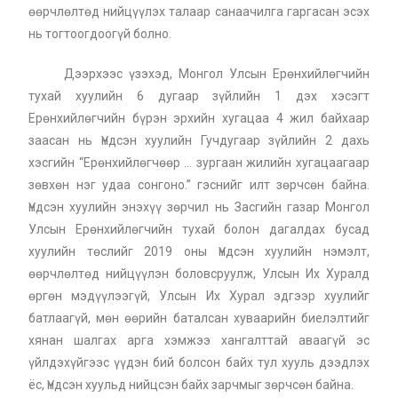
өөрчлөлтөд нийцүүлэх талаар санаачилга гаргасан эсэх
нь тогтоогдоогүй болно.
Дээрхээс үзэхэд, Монгол Улсын Ерөнхийлөгчийн
тухай хуулийн 6 дугаар зүйлийн 1 дэх хэсэгт
Ерөнхийлөгчийн бүрэн эрхийн хугацаа 4 жил байхаар
заасан нь Үндсэн хуулийн Гучдугаар зүйлийн 2 дахь
хэсгийн “Ерөнхийлөгчөөр … зургаан жилийн хугацаагаар
зөвхөн нэг удаа сонгоно.” гэснийг илт зөрчсөн байна.
Үндсэн хуулийн энэхүү зөрчил нь Засгийн газар Монгол
Улсын Ерөнхийлөгчийн тухай болон дагалдах бусад
хуулийн төслийг 2019 оны Үндсэн хуулийн нэмэлт,
өөрчлөлтөд нийцүүлэн боловсруулж, Улсын Их Хуралд
өргөн мэдүүлээгүй, Улсын Их Хурал эдгээр хуулийг
батлаагүй, мөн өөрийн баталсан хуваарийн биелэлтийг
хянан шалгах арга хэмжээ хангалттай аваагүй эс
үйлдэхүйгээс үүдэн бий болсон байх тул хууль дээдлэх
ёс, Үндсэн хуульд нийцсэн байх зарчмыг зөрчсөн байна.