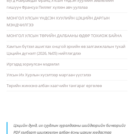
Бүгд Найрамдах Франц Улсын Үндсэн хуулийн зөвлөлийн
гишүүн Франсуа Пиллег хүлээн авч уулзлаа
МОНГОЛ УЛСЫН ҮНДСЭН ХУУЛИЙН ЦЭЦИЙН ДАРГЫН
МЭНДЧИЛГЭЭ
МОНГОЛ УЛСЫН ТӨРИЙН ДАЛБААНЫ ӨДӨР ТОХИОЖ БАЙНА
Хамтын бүтээл ашиглах онцгой эрхийн өв залгамжлалын тухай
Цэцийн дүгнэлт (2026, №05) нийтлэгдлээ
Иргэдэд зориулсан мэдээлэл
Улсын Их Хурлын хүсэлтээр маргаан үүсгэлээ
Төрийн жинхэнэ албан хаагчийн тангараг өргөлөө
Цэцийн дунд, их суудлын хуралдааны шийдвэрийн бичвэрийг
PDF хэлбэрт шилжүүлэн албан ёсны цахим хуудастаа