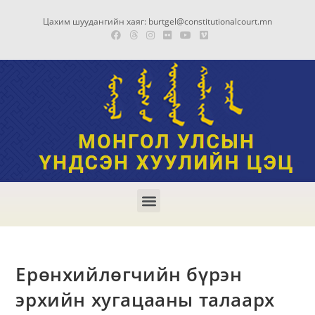
Цахим шуудангийн хаяг: burtgel@constitutionalcourt.mn
Ерөнхийлөгчийн бүрэн
эрхийн хугацааны талаарх