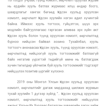
тогтоодог учраас түүнд нэмэлт, өөрчлөлт оруулах журам
нь ердийн хууль батлах журмаас илүү өндөр босго,
шаардлагыг хангах бөгөөд Үндсэн хуульд оруулсан
нэмэлт, өөрчлөлт Үндсэн хуулийн нэгэн адил хүчинтэй
байна. Иймээс хууль тогтоох, гүйцэтгэх, шүүх эрх
мэдлийн байгууллагаас гаргасан аливаа эрх зүйн акт
Үндсэн хууль болон түүнд оруулсан нэмэлт, өөрчлөлтөд
бүрнээ нийцсэн байвал зохино. Тухайлбал, хууль
тогтоогч анхнаасаа Үндсэн хууль, түүнд оруулсан нэмэлт,
өөрчлөлтөд нийцээгүй хууль тогтоомжийг батлахгүй
байх негатив үүрэгтэй төдийгүй өмнө нь батлагдаж
хүчин төгөлдөр үйлчилж буй хууль тогтоомжийг тэдгээрт
нийцүүлэх позитив үүргийг хүлээнэ.
2019 оны Монгол Улсын Үндсэн хуульд оруулсан
нэмэлт, өөрчлөлтийг дагаж мөрдөхөд шилжих журмын
тухай хуулийн 1 дүгээр зүйлд “… Үндсэн хуульд оруулсан
нэмэлт, өөрчлөлтөд хууль тогтоомжийг нийцүүлэх
ажлыг Улсын Их Хурлаас баталсан хуваарийн дагуу хийж