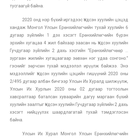
тусгаагүй байна.
2020 онд нэр бүхий иргэдээс Үндсэн хуулийн цэцэд
хандаж Монгол Улсын Ерөнхийлөгчийн тухай хуулийн 6
дугаар зүйлийн 1 дэх хэсэгт Ерөнхийлөгчийн бүрэн
эрхийн хугацаа 4 жил байхаар заасан нь Үндсэн хуулийн
Гучдугаар зүйлийн 2 дахь хэсгийн “Ерөнхийлөгчөөр …
зургаан жилийн хугацаагаар зөвхөн нэг удаа сонгоно.”
гэснийг зөрчсөн тухай мэдээлэл ирүүлж байжээ. Энэ
мэдээллийг Үндсэн хуулийн цэцийн гишүүний 2020 оны
2/495 дугаар албан бичгээр Улсын Их Хуралд шилжүүлж,
Улсын Их Хурлын 2020 оны 02 дугаар тогтоолын
хавсралтаар баталсан хуваарийн дагуу маргаан бүхий
хуулийн заалтыг Үндсэн хуулийн Гучдугаар зүйлийн 2 дахь
хэсэгт нийцүүлэх шаардлагатай тухай тэмдэглэсэн
байна.
Улсын Их Хурал Монгол Улсын Ерөнхийлөгчийн