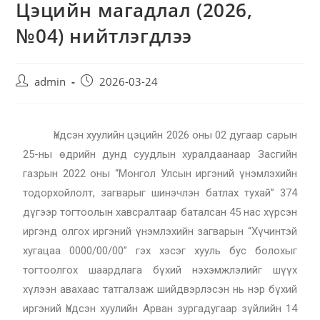
Цэцийн магадлал (2026,
№04) нийтлэгдлээ
admin
2026-03-24
Үндсэн хуулийн цэцийн 2026 оны 02 дугаар сарын
25-ны өдрийн дунд суудлын хуралдаанаар Засгийн
газрын 2022 оны “Монгол Улсын иргэний үнэмлэхийн
тодорхойлолт, загварыг шинэчлэн батлах тухай” 374
дүгээр тогтоолын хавсралтаар баталсан 45 нас хүрсэн
иргэнд олгох иргэний үнэмлэхийн загварын “Хүчинтэй
хугацаа 0000/00/00” гэх хэсэг хууль бус болохыг
тогтоолгох шаардлага бүхий нэхэмжлэлийг шүүх
хүлээн авахаас татгалзаж шийдвэрлэсэн нь нэр бүхий
иргэний Үндсэн хуулийн Арван зургадугаар зүйлийн 14