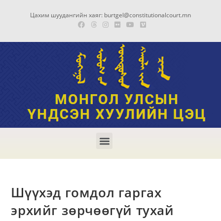
Цахим шуудангийн хаяг: burtgel@constitutionalcourt.mn
Шүүхэд гомдол гаргах
эрхийг зөрчөөгүй тухай