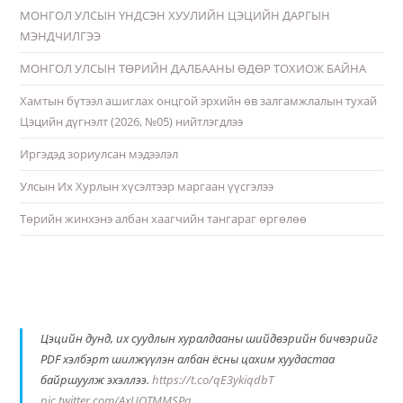
МОНГОЛ УЛСЫН ҮНДСЭН ХУУЛИЙН ЦЭЦИЙН ДАРГЫН
МЭНДЧИЛГЭЭ
МОНГОЛ УЛСЫН ТӨРИЙН ДАЛБААНЫ ӨДӨР ТОХИОЖ БАЙНА
Хамтын бүтээл ашиглах онцгой эрхийн өв залгамжлалын тухай
Цэцийн дүгнэлт (2026, №05) нийтлэгдлээ
Иргэдэд зориулсан мэдээлэл
Улсын Их Хурлын хүсэлтээр маргаан үүсгэлээ
Төрийн жинхэнэ албан хаагчийн тангараг өргөлөө
Цэцийн дунд, их суудлын хуралдааны шийдвэрийн бичвэрийг
PDF хэлбэрт шилжүүлэн албан ёсны цахим хуудастаа
байршуулж эхэллээ.
https://t.co/qE3ykiqdbT
pic.twitter.com/AxUQTMMSPq