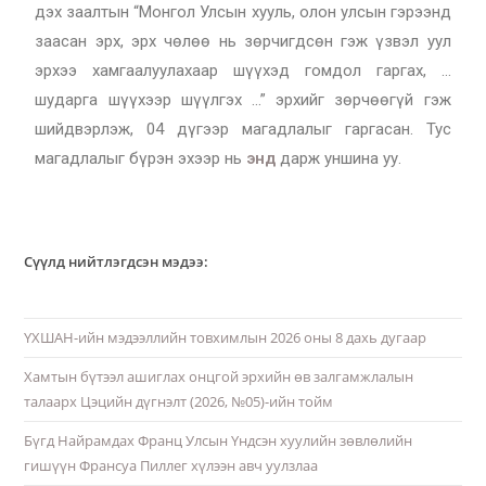
дэх заалтын “Монгол Улсын хууль, олон улсын гэрээнд
заасан эрх, эрх чөлөө нь зөрчигдсөн гэж үзвэл уул
эрхээ хамгаалуулахаар шүүхэд гомдол гаргах, …
шударга шүүхээр шүүлгэх …” эрхийг зөрчөөгүй гэж
шийдвэрлэж, 04 дүгээр магадлалыг гаргасан. Тус
магадлалыг бүрэн эхээр нь
энд
дарж уншина уу.
Сүүлд нийтлэгдсэн мэдээ:
ҮХШАН-ийн мэдээллийн товхимлын 2026 оны 8 дахь дугаар
Хамтын бүтээл ашиглах онцгой эрхийн өв залгамжлалын
талаарх Цэцийн дүгнэлт (2026, №05)-ийн тойм
Бүгд Найрамдах Франц Улсын Үндсэн хуулийн зөвлөлийн
гишүүн Франсуа Пиллег хүлээн авч уулзлаа