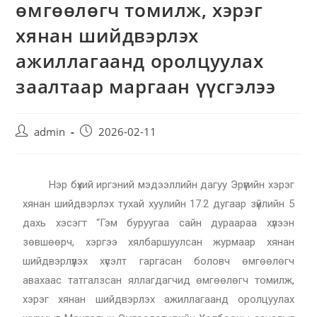
өмгөөлөгч томилж, хэрэг
хянан шийдвэрлэх
ажиллагаанд оролцуулах
заалтаар маргаан үүсгэлээ
admin
2026-02-11
Нэр бүхий иргэний мэдээллийн дагуу Эрүүгийн хэрэг
хянан шийдвэрлэх тухай хуулийн 17.2 дугаар зүйлийн 5
дахь хэсэгт “Гэм буруугаа сайн дураараа хүлээн
зөвшөөрч, хэргээ хялбаршуулсан журмаар хянан
шийдвэрлүүлэх хүсэлт гаргасан боловч өмгөөлөгч
авахаас татгалзсан яллагдагчид өмгөөлөгч томилж,
хэрэг хянан шийдвэрлэх ажиллагаанд оролцуулах