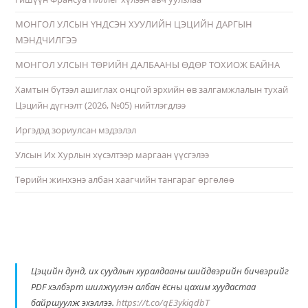
МОНГОЛ УЛСЫН ҮНДСЭН ХУУЛИЙН ЦЭЦИЙН ДАРГЫН
МЭНДЧИЛГЭЭ
МОНГОЛ УЛСЫН ТӨРИЙН ДАЛБААНЫ ӨДӨР ТОХИОЖ БАЙНА
Хамтын бүтээл ашиглах онцгой эрхийн өв залгамжлалын тухай
Цэцийн дүгнэлт (2026, №05) нийтлэгдлээ
Иргэдэд зориулсан мэдээлэл
Улсын Их Хурлын хүсэлтээр маргаан үүсгэлээ
Төрийн жинхэнэ албан хаагчийн тангараг өргөлөө
Цэцийн дунд, их суудлын хуралдааны шийдвэрийн бичвэрийг
PDF хэлбэрт шилжүүлэн албан ёсны цахим хуудастаа
байршуулж эхэллээ.
https://t.co/qE3ykiqdbT