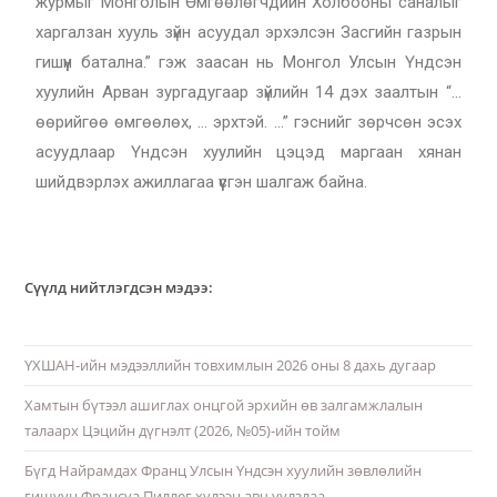
журмыг Монголын Өмгөөлөгчдийн Холбооны саналыг
харгалзан хууль зүйн асуудал эрхэлсэн Засгийн газрын
гишүүн батална.” гэж заасан нь Монгол Улсын Үндсэн
хуулийн Арван зургадугаар зүйлийн 14 дэх заалтын “…
өөрийгөө өмгөөлөх, … эрхтэй. …” гэснийг зөрчсөн эсэх
асуудлаар Үндсэн хуулийн цэцэд маргаан хянан
шийдвэрлэх ажиллагаа үүсгэн шалгаж байна.
Сүүлд нийтлэгдсэн мэдээ:
ҮХШАН-ийн мэдээллийн товхимлын 2026 оны 8 дахь дугаар
Хамтын бүтээл ашиглах онцгой эрхийн өв залгамжлалын
талаарх Цэцийн дүгнэлт (2026, №05)-ийн тойм
Бүгд Найрамдах Франц Улсын Үндсэн хуулийн зөвлөлийн
гишүүн Франсуа Пиллег хүлээн авч уулзлаа