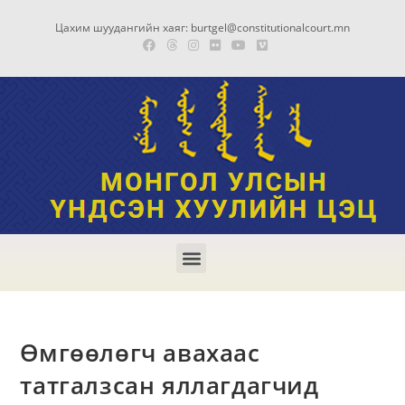
Цахим шуудангийн хаяг: burtgel@constitutionalcourt.mn
Өмгөөлөгч авахаас
татгалзсан яллагдагчид