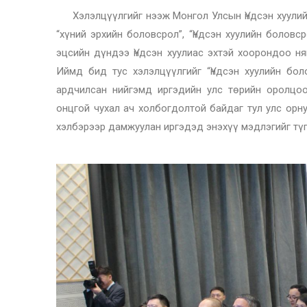
Хэлэлцүүлгийг нээж Монгол Улсын Үндсэн хуулийн 
“хүний эрхийн боловсрол”, “Үндсэн хуулийн болов
эцсийн дүндээ Үндсэн хуулиас эхтэй хоорондоо н
Иймд бид тус хэлэлцүүлгийг “Үндсэн хуулийн бол
ардчилсан нийгэмд иргэдийн улс төрийн оролцоо
онцгой чухал ач холбогдолтой байдаг тул улс орн
хэлбэрээр дамжуулан иргэдэд энэхүү мэдлэгийг түг