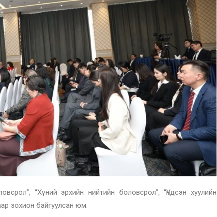
овсрол”, “Хүний эрхийн нийтийн боловсрол”, “Үндсэн хуулийн
аар зохион байгуулсан юм.