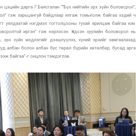
цэцийн дарга Г.Баясгалан ““Бүх нийтийн эрх зүйн боловсрол”,
срол” гэж харьцангуй байдлаар ялгаж томьёолж байгаа хэдий ч
ягт уялдаатай нэгдмэл тогтолцооны тухай ярилцаж байгаа юм.
овсролтой иргэн” гэж нэрлэсэн. Үндсэн хуулийн боловсрол нь
, эрх зүйн мэдлэгийг дээшлүүлэх, хүний эрхийг хамгаалахад
ууд албан болон албан бус төрөл бүрийн хөтөлбөр, бусад арга
ээж байгаа”-г онцлон тэмдэглэв.