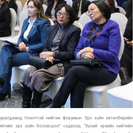
хуралдаанд Нээлттэй нийгэм форумын Эрх зүйн хөтөлбөрийн
йтийн эрх зүйн боловсрол” сэдвээр, “Хүний эрхийн нийтийн