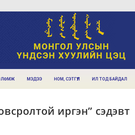
ВЛӨМЖ
МЭДЭЭ
НОМ, СЭТГҮҮЛ
ИЛ ТОД БАЙДАЛ
овсролтой иргэн” сэдэвт