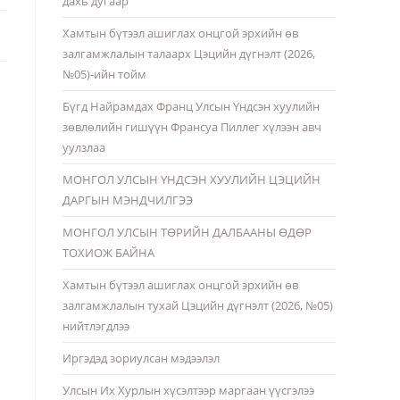
дахь дугаар
Хамтын бүтээл ашиглах онцгой эрхийн өв
залгамжлалын талаарх Цэцийн дүгнэлт (2026,
№05)-ийн тойм
Бүгд Найрамдах Франц Улсын Үндсэн хуулийн
зөвлөлийн гишүүн Франсуа Пиллег хүлээн авч
уулзлаа
МОНГОЛ УЛСЫН ҮНДСЭН ХУУЛИЙН ЦЭЦИЙН
ДАРГЫН МЭНДЧИЛГЭЭ
МОНГОЛ УЛСЫН ТӨРИЙН ДАЛБААНЫ ӨДӨР
ТОХИОЖ БАЙНА
Хамтын бүтээл ашиглах онцгой эрхийн өв
залгамжлалын тухай Цэцийн дүгнэлт (2026, №05)
нийтлэгдлээ
Иргэдэд зориулсан мэдээлэл
Улсын Их Хурлын хүсэлтээр маргаан үүсгэлээ