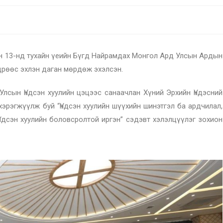
ын 13-нд тухайн үеийн Бүгд Найрамдах Монгол Ард Улсын Ардын
дрөөс эхлэн даган мөрдөж эхэлсэн.
н Үндсэн хуулийн цэцээс санаачлан Хүний Эрхийн Үндэсний
эрэгжүүлж буй “Үндсэн хуулийн шүүхийн шинэтгэл ба ардчилал,
Үндсэн хуулийн боловсролтой иргэн” сэдэвт хэлэлцүүлэг зохион