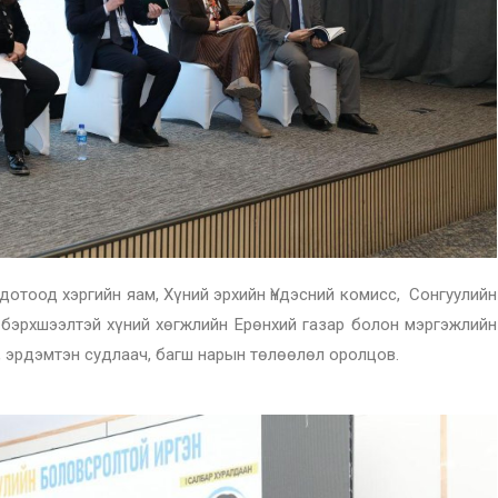
тоод хэргийн яам, Хүний эрхийн Үндэсний комисс, Сонгуулийн
 бэрхшээлтэй хүний хөгжлийн Ерөнхий газар болон мэргэжлийн
, эрдэмтэн судлаач, багш нарын төлөөлөл оролцов.