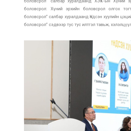
боловсрол” салбар хуралдаанд ХЭҮК-ын Хүний э
боловсрол: Хүний эрхийн боловсрол олгох тогт
боловсрол” салбар хуралдаанд Үндсэн хуулийн цэций
боловсрол” сэдвээр тус тус илтгэл тавьж, хэлэлцүү