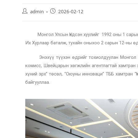
admin
2026-02-12
Монгол Улсын Үндсэн хуулийг 1992 оны 1 сар
Их Хурлаар баталж, тухайн оныхоо 2 сарын 12-ны ө
Энэхүү түүхэн өдрийг тохиолдуулан Монгол Улсы
комисс, Швейцарын хөгжлийн агентлагтай хамтран х
хүний эрх” төсөл, “Оюуны инноваци” ТББ хамтран “
байгууллаа.