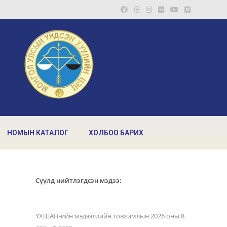
НОМЫН КАТАЛОГ
ХОЛБОО БАРИХ
Сүүлд нийтлэгдсэн мэдээ:
ҮХШАН-ийн мэдээллийн товхимлын 2026 оны 8