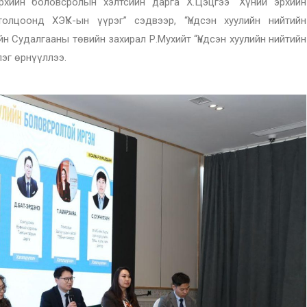
рхийн боловсролын хэлтсийн дарга Х.Цэцгээ “Хүний эрхийн
олцоонд ХЭҮК-ын үүрэг” сэдвээр, “Үндсэн хуулийн нийтийн
н Судалгааны төвийн захирал Р.Мухийт “Үндсэн хуулийн нийтийн
лэг өрнүүллээ.