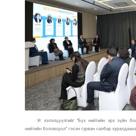
Уг хэлэлцүүлгийг “Бүх нийтийн эрх зүйн бол
нийтийн боловсрол” гэсэн гурван салбар хуралдаан