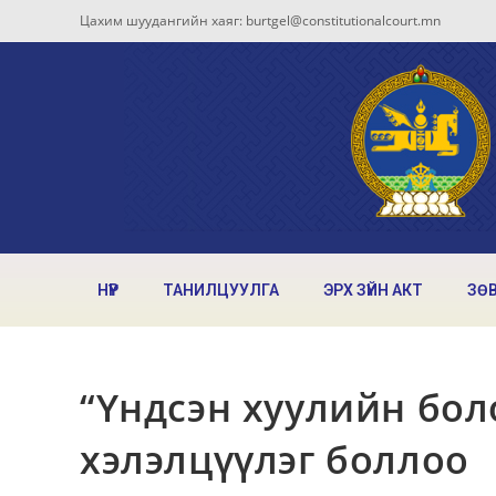
Цахим шуудангийн хаяг: burtgel@constitutionalcourt.mn
НҮҮР
ТАНИЛЦУУЛГА
ЭРХ ЗҮЙН АКТ
ЗӨ
“Үндсэн хуулийн бол
хэлэлцүүлэг боллоо