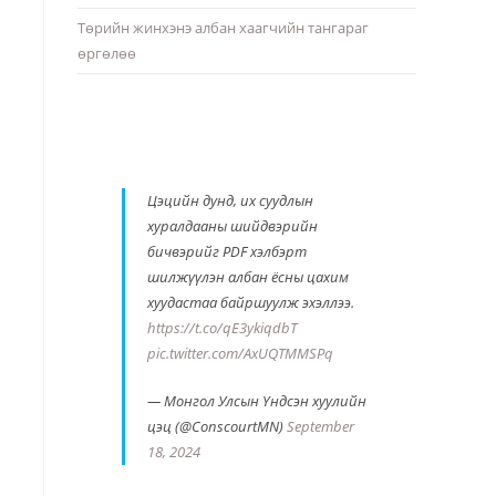
Төрийн жинхэнэ албан хаагчийн тангараг
өргөлөө
Цэцийн дунд, их суудлын
хуралдааны шийдвэрийн
бичвэрийг PDF хэлбэрт
шилжүүлэн албан ёсны цахим
хуудастаа байршуулж эхэллээ.
https://t.co/qE3ykiqdbT
pic.twitter.com/AxUQTMMSPq
— Монгол Улсын Үндсэн хуулийн
цэц (@ConscourtMN)
September
18, 2024