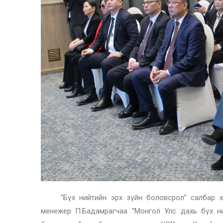
“Бүх нийтийн эрх зүйн боловсрол” салбар 
менежер П.Бадамрагчаа “Монгол Улс дахь бүх ни