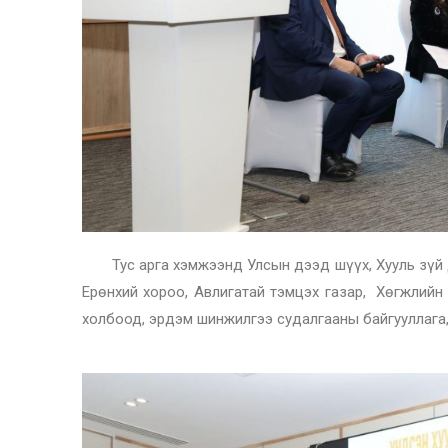
Тус арга хэмжээнд Улсын дээд шүүх, Хууль зүй до
Ерөнхий хороо, Авлигатай тэмцэх газар, Хөгжлийн
холбоод, эрдэм шинжилгээ судалгааны байгууллага