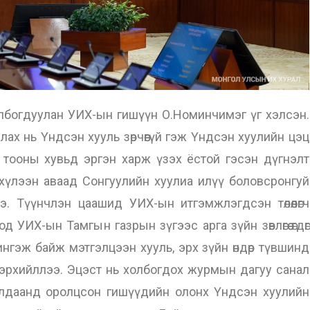
огдуулан УИХ-ын гишүүн О.Номинчимэг үг хэлсэн.
ах нь Үндсэн хууль зөрчөөгүй гэж Үндсэн хуулийн цэц
н тооны хувьд эргэн харж үзэх ёстой гэсэн дүгнэлт
 хүлээн аваад Сонгуулийн хуулиа илүү боловсронгуй
. Түүнчлэн цаашид УИХ-ын итгэмжлэгдсэн төлөөлөгч
УИХ-ын Тамгын газрын зүгээс арга зүйн зөвлөгөө өгдөг
ингэж байж мэтгэлцээн хууль, эрх зүйн өндөр түвшинд
лэрхийллээ. Эцэст нь холбогдох журмын дагуу санал
алдаанд оролцсон гишүүдийн олонх Үндсэн хуулийн