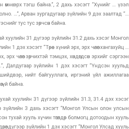
 өмнө эрх тэгш байна.”, 2 дахь хэсэгт “Хүнийг … үзэл
олно. …”, Арван зургадугаар зүйлийн 9 дэх заалтад “…
эснийг тус тус зөрчсөн байна.
 хуулийн 31 дүгээр зүйлийн 31.2 дахь хэсэг Монгол
1 дэх хэсэгт “Төрөөс хүний эрх, эрх чөлөөг хангахуйц …
 эрх чөлөөг зөрчихтэй тэмцэх, хөндөгдсөн эрхийг сэргээн
а.”, Далдугаар зүйлийн 1 дэх хэсэгт “Үндсэн хуульд
 шийдвэр, нийт байгууллага, иргэний үйл ажиллагаа
өгүй байна.
й хуулийн 31 дүгээр зүйлийн 31.3, 31.4 дэх хэсэг
 зүйлийн 3 дахь хэсэгт “Монгол Улсын олон улсын
он тухай хууль хүчин төгөлдөр болмогц дотоодын хууль
дөрөвдүгээр зүйлийн 1 дэх хэсэгт “Монгол Улсад хууль