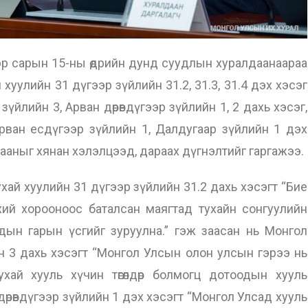
 сарын 15-ны өдрийн дунд суудлын хуралдаанаараа
уулийн 31 дүгээр зүйлийн 31.2, 31.3, 31.4 дэх хэсэг
йлийн 3, Арван дөрөвдүгээр зүйлийн 1, 2 дахь хэсэг,
Арван есдүгээр зүйлийн 1, Далдугаар зүйлийн 1 дэх
гааныг хянан хэлэлцээд, дараах дүгнэлтийг гаргажээ.
 хуулийн 31 дүгээр зүйлийн 31.2 дахь хэсэгт “Бие
хий хорооноос баталсан маягтад тухайн сонгуулийн
дын гарын үсгийг зуруулна.” гэж заасан нь Монгол
 3 дахь хэсэгт “Монгол Улсын олон улсын гэрээ нь
хай хууль хүчин төгөлдөр болмогц дотоодын хууль
дөрөвдүгээр зүйлийн 1 дэх хэсэгт “Монгол Улсад хууль