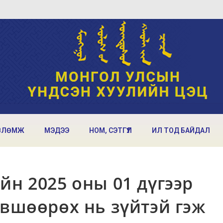
ВЛӨМЖ
МЭДЭЭ
НОМ, СЭТГҮҮЛ
ИЛ ТОД БАЙДАЛ
йн 2025 оны 01 дүгээр
өвшөөрөх нь зүйтэй гэж