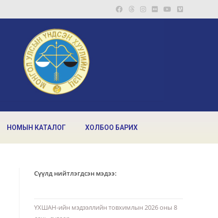
НОМЫН КАТАЛОГ
ХОЛБОО БАРИХ
Сүүлд нийтлэгдсэн мэдээ:
ҮХШАН-ийн мэдээллийн товхимлын 2026 оны 8