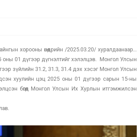
нгын хорооны өнөөдрийн /2025.03.20/ хуралдаанаар…
 оны 01 дүгээр дүгнэлтийг хэлэлцэв. Монгол Улсын
ээр зүйлийн 31.2, 31.3, 31.4 дэх хэсэг Монгол Улсын
ндсэн хуулийн цэц 2025 оны 01 дүгээр сарын 15-ны
элцсэн бөгөөд Монгол Улсын Их Хурлын итгэмжилсэн
лав.