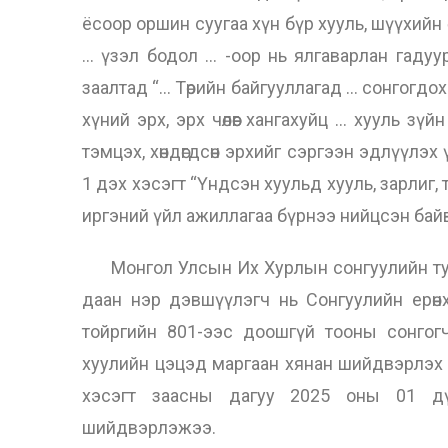
ёсоор оршин суугаа хүн бүр хууль, шүүхийн өм
… үзэл бодол … -оор нь ялгаварлан гадуур
заалтад “… Төрийн байгууллагад … сонгогдох э
хүний эрх, эрх чөлөөг хангахуйц … хууль зүйн
тэмцэх, хөндөгдсөн эрхийг сэргээн эдлүүлэх 
1 дэх хэсэгт “Үндсэн хуульд хууль, зарлиг,
иргэний үйл ажиллагаа бүрнээ нийцсэн байвал
Монгол Улсын Их Хурлын сонгуулийн тухай
даан нэр дэвшүүлэгч нь Сонгуулийн ерөн
тойргийн 801-ээс доошгүй тооны сонгог
хуулийн цэцэд маргаан хянан шийдвэрлэх 
хэсэгт заасны дагуу 2025 оны 01 дүг
шийдвэрлэжээ.