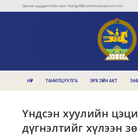
Цахим шуудангийн хаяг: burtgel@constitutionalcourt.mn
НҮҮР
ТАНИЛЦУУЛГА
ЭРХ ЗҮЙН АКТ
ЗӨ
Үндсэн хуулийн цэци
дүгнэлтийг хүлээн з