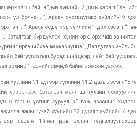
нө эрх тэгш байна.”, мөн зүйлийн 2 дахь хэсэгт “Хүнийг
хаж үл болно. …”, Арван зургадугаар зүйлийн 9 дэх
рхтэй. …”, Арван есдүгээр зүйлийн 1 дэх хэсэгт “Төрөөс
 … баталгааг бүрдүүлэх, хүний эрх, эрх чөлөөг зөрчихтэй
үүргийг иргэнийхээ өмнө хариуцна.”, Далдугаар зүйлийн
 төрийн байгууллагын бусад шийдвэр, нийт байгууллага,
 зохино.” гэснийг зөрчөөгүй байна хэмээн үзжээ.
 хуулийн 31 дүгээр зүйлийн 31.2 дахь хэсэгт “Бие
хий хорооноос баталсан маягтад тухайн сонгуулийн
чдын гарын үсгийг зуруулна.” гэж заасныг Үндсэн
ажиллагааны тухай хуулийн 32 дугаар зүйлийн 4 дэх
ээр сарын 15-ны өдрөөс эхлэн түдгэлзүүлэхээр