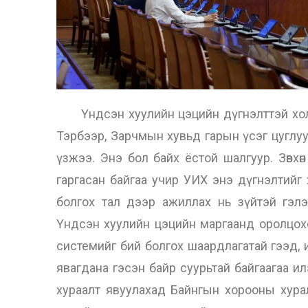
Үндсэн хуулийн цэцийн дүгнэлттэй холб
Тэрбээр, Зарчмын хувьд гарын үсэг цуглуул
үзжээ. Энэ бол байх ёстой шалгуур. Зөвхө
гаргасан байгаа учир УИХ энэ дүгнэлтийг
болгох тал дээр ажиллах нь зүйтэй гэлээ
Үндсэн хуулийн цэцийн маргаанд оролцоход 
системийг бий болгох шаардлагатай гээд, 
явагдана гэсэн байр суурьтай байгаагаа и
хураалт явуулахад Байнгын хорооны хур