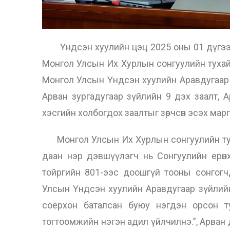
Үндсэн хуулийн цэц 2025 оны 01 дүгээр
Монгол Улсын Их Хурлын сонгуулийн тухай х
Монгол Улсын Үндсэн хуулийн Аравдугаар зү
Арван зургадугаар зүйлийн 9 дэх заалт, 
хэсгийн холбогдох заалтыг зөрчсөн эсэх мар
Монгол Улсын Их Хурлын сонгуулийн тухай
даан нэр дэвшүүлэгч нь Сонгуулийн ерөн
тойргийн 801-ээс доошгүй тооны сонгогч
Улсын Үндсэн хуулийн Аравдугаар зүйлийн
соёрхон баталсан буюу нэгдэн орсон ту
тогтоомжийн нэгэн адил үйлчилнэ.”, Арван 