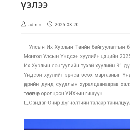
үзлээ
admin
2025-03-20
Улсын Их Хурлын Төрийн байгуулалтын бай
Монгол Улсын Үндсэн хуулийн цэцийн 2025
Их Хурлын сонгуулийн тухай хуулийн 31 дүг
Үндсэн хуулийг зөрчсөн эсэх маргааныг Ү
өдрийн дунд суудлын хуралдаанаараа хэл
төлөөлөгчөөр оролцсон УИХ-ын гишүүн
Ц.Сандаг-Очир дүгнэлтийн талаар танилцуу