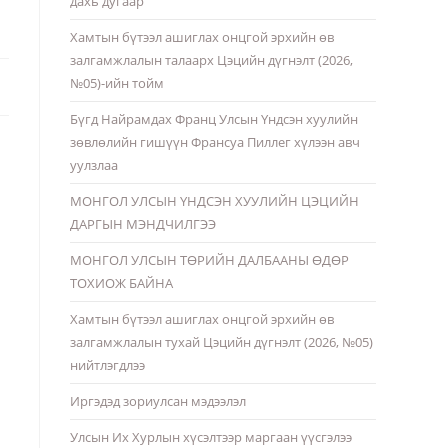
дахь дугаар
Хамтын бүтээл ашиглах онцгой эрхийн өв
залгамжлалын талаарх Цэцийн дүгнэлт (2026,
№05)-ийн тойм
Бүгд Найрамдах Франц Улсын Үндсэн хуулийн
зөвлөлийн гишүүн Франсуа Пиллег хүлээн авч
уулзлаа
МОНГОЛ УЛСЫН ҮНДСЭН ХУУЛИЙН ЦЭЦИЙН
ДАРГЫН МЭНДЧИЛГЭЭ
МОНГОЛ УЛСЫН ТӨРИЙН ДАЛБААНЫ ӨДӨР
ТОХИОЖ БАЙНА
Хамтын бүтээл ашиглах онцгой эрхийн өв
залгамжлалын тухай Цэцийн дүгнэлт (2026, №05)
нийтлэгдлээ
Иргэдэд зориулсан мэдээлэл
Улсын Их Хурлын хүсэлтээр маргаан үүсгэлээ