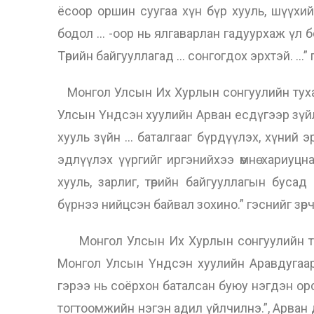
ёсоор оршин суугаа хүн бүр хууль, шүүхийн
бодол … -оор нь ялгаварлан гадуурхаж үл б
Төрийн байгууллагад … сонгогдох эрхтэй. …” г
Монгол Улсын Их Хурлын сонгуулийн тухай
Улсын Үндсэн хуулийн Арван есдүгээр зүйлийн 
хууль зүйн … баталгааг бүрдүүлэх, хүний эрх,
эдлүүлэх үүргийг иргэнийхээ өмнө хариуцн
хууль, зарлиг, төрийн байгууллагын бусад
бүрнээ нийцсэн байвал зохино.” гэснийг зөрчө
Монгол Улсын Их Хурлын сонгуулийн туха
Монгол Улсын Үндсэн хуулийн Аравдугаар
гэрээ нь соёрхон баталсан буюу нэгдэн орс
тогтоомжийн нэгэн адил үйлчилнэ.”, Арван 