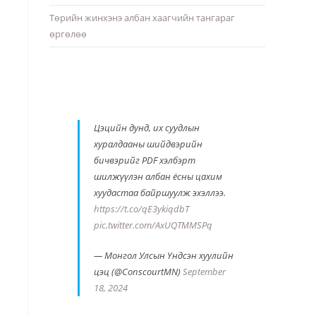
Төрийн жинхэнэ албан хаагчийн тангараг
өргөлөө
Цэцийн дунд, их суудлын
хуралдааны шийдвэрийн
бичвэрийг PDF хэлбэрт
шилжүүлэн албан ёсны цахим
хуудастаа байршуулж эхэллээ.
https://t.co/qE3ykiqdbT
pic.twitter.com/AxUQTMMSPq
— Монгол Улсын Үндсэн хуулийн
цэц (@ConscourtMN)
September
18, 2024