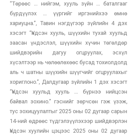
“Төрөөс … нийгэм, хууль зүйн … баталгааг
бүрдүүлэх … үүргийг иргэнийхээ өмнө
хариуцна.”, Тавин нэгдүгээр зүйлийн 4 дэх
хэсэгт “Үндсэн хууль, шүүхийн тухай хуульд
заасан үндэслэл, шүүхийн хүчин төгөлдөр
шийдвэрийн дагуу огцруулах, эсхүл
хүсэлтээр нь чөлөөлөхөөс бусад тохиолдолд
аль ч шатны шүүхийн шүүгчийг огцруулахыг
хориглоно.”, Далдугаар зүйлийн 1 дэх хэсэгт
“Үндсэн хуульд хууль … бүрнээ нийцсэн
байвал зохино.” гэснийг зөрчсөн гэж үзэж,
тус зохицуулалтыг 2025 оны 02 дугаар сарын
14-ний өдрөөс түдгэлзүүлэхээр шийдвэрлэн
Үндсэн хуулийн цэцээс 2025 оны 02 дугаар