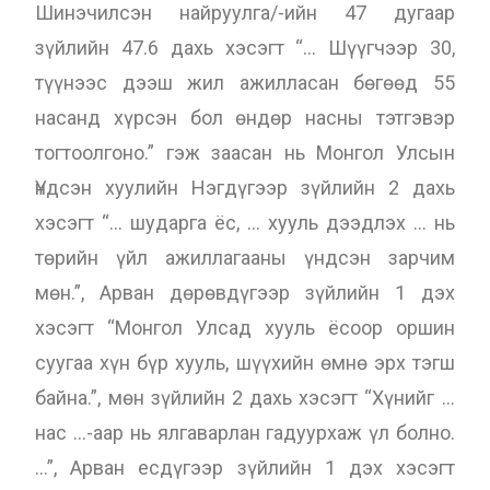
Шинэчилсэн найруулга/-ийн 47 дугаар
зүйлийн 47.6 дахь хэсэгт “… Шүүгчээр 30,
түүнээс дээш жил ажилласан бөгөөд 55
насанд хүрсэн бол өндөр насны тэтгэвэр
тогтоолгоно.” гэж заасан нь Монгол Улсын
Үндсэн хуулийн Нэгдүгээр зүйлийн 2 дахь
хэсэгт “… шударга ёс, … хууль дээдлэх … нь
төрийн үйл ажиллагааны үндсэн зарчим
мөн.”, Арван дөрөвдүгээр зүйлийн 1 дэх
хэсэгт “Монгол Улсад хууль ёсоор оршин
суугаа хүн бүр хууль, шүүхийн өмнө эрх тэгш
байна.”, мөн зүйлийн 2 дахь хэсэгт “Хүнийг …
нас …-аар нь ялгаварлан гадуурхаж үл болно.
…”, Арван есдүгээр зүйлийн 1 дэх хэсэгт