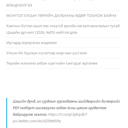
МЭНДЧИЛГЭЭ
МОНГОЛ УЛСЫН ТӨРИЙН ДАЛБААНЫ ӨДӨР ТОХИОЖ БАЙНА
Хамтын бүтээл ашиглах онцгой эрхийн өв залгамжлалын тухай
Цэцийн дүгнэлт (2026, №05) нийтлэгдлээ
Иргэдэд зориулсан мэдээлэл
Улсын Их Хурлын хүсэлтээр маргаан үүсгэлээ
Төрийн жинхэнэ албан хаагчийн тангараг өргөлөө
Цэцийн дунд, их суудлын хуралдааны шийдвэрийн бичвэрийг
PDF хэлбэрт шилжүүлэн албан ёсны цахим хуудастаа
байршуулж эхэллээ.
https://t.co/qE3ykiqdbT
pic.twitter.com/AxUQTMMSPq