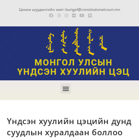
Цахим шуудангийн хаяг: burtgel@constitutionalcourt.mn
Үндсэн хуулийн цэцийн дунд
суудлын хуралдаан боллоо