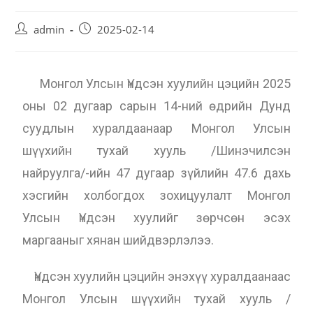
admin
2025-02-14
Монгол Улсын Үндсэн хуулийн цэцийн 2025
оны 02 дугаар сарын 14-ний өдрийн Дунд
суудлын хуралдаанаар Монгол Улсын
шүүхийн тухай хууль /Шинэчилсэн
найруулга/-ийн 47 дугаар зүйлийн 47.6 дахь
хэсгийн холбогдох зохицуулалт Монгол
Улсын Үндсэн хуулийг зөрчсөн эсэх
маргааныг хянан шийдвэрлэлээ.
Үндсэн хуулийн цэцийн энэхүү хуралдаанаас
Монгол Улсын шүүхийн тухай хууль /