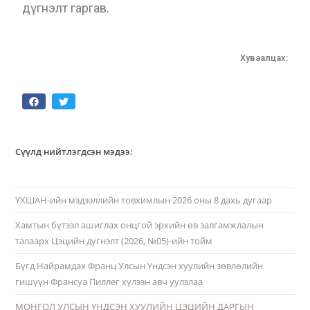
дүгнэлт гаргав.
Хуваалцах:
Сүүлд нийтлэгдсэн мэдээ:
ҮХШАН-ийн мэдээллийн товхимлын 2026 оны 8 дахь дугаар
Хамтын бүтээл ашиглах онцгой эрхийн өв залгамжлалын
талаарх Цэцийн дүгнэлт (2026, №05)-ийн тойм
Бүгд Найрамдах Франц Улсын Үндсэн хуулийн зөвлөлийн
гишүүн Франсуа Пиллег хүлээн авч уулзлаа
МОНГОЛ УЛСЫН ҮНДСЭН ХУУЛИЙН ЦЭЦИЙН ДАРГЫН