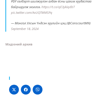
PDF хэлбэрт шилжүүлэн албан ёсны цахим хуудастаа
байршуулж эхэллээ.
https://t.co/qE3ykiqdbT
pic.twitter.com/AxUQTMMSPq
— Монгол Улсын Үндсэн хуулийн цэц (@ConscourtMN)
September 18, 2024
Мэдээний архив
Хуваалцах: