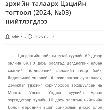
эрхийн талаарх Цэцийн
тогтоол (2024, №03)
нийтлэгдлээ
admin
2025-02-12
Цагдаагийн албаны тухай хуулийн 69 дүгээр
зүйлийн 69.1.8 дахь заалтад цагдаагийн албан
хаагчийг үйлдвэрчний эвлэлийн гишүүн байх,
үйлдвэрчний эвлэлийн үйл ажиллагааг сурталчлах,
дэмжлэг үзүүлэхийг хориглохоор зохицуулсан нь
Монгол Улсын Үндсэн хуулийн Арван
зургадугаар зүйлийн 10 дахь заалтын нийгмийн
болон өөрсдийн ашиг сонирхлын үүднээс олон