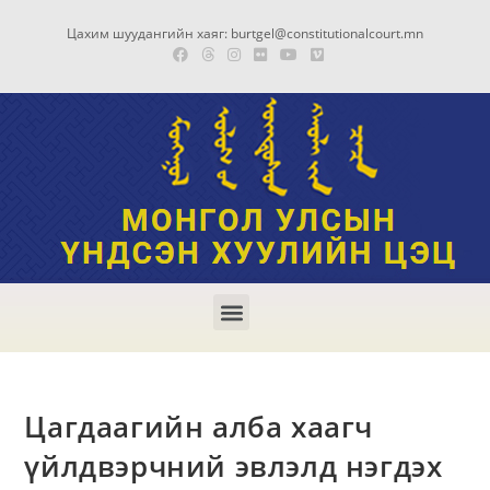
Цахим шуудангийн хаяг: burtgel@constitutionalcourt.mn
Цагдаагийн алба хаагч
үйлдвэрчний эвлэлд нэгдэх