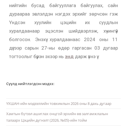
нийтийн бусад байгууллага байгуулах, сайн
дураараа эвлэлдэн нэгдэх эрхийг зөрчсөн гэж
Үндсэн хуулийн цэцийн их суудлын
хуралдаанаар эцэслэн шийдвэрлэж, хүчингүй
болгосон. Энэхүү хуралдаанаас 2024 оны 11
дүгээр сарын 27-ны өдөр гаргасан 03 дугаар
тогтоолыг бүрэн эхээр нь
энд
дарж үзнэ үү.
Сүүлд нийтлэгдсэн мэдээ:
ҮХШАН-ийн мэдээллийн товхимлын 2026 оны 8 дахь дугаар
Хамтын бүтээл ашиглах онцгой эрхийн өв залгамжлалын
талаарх Цэцийн дүгнэлт (2026, №05)-ийн тойм