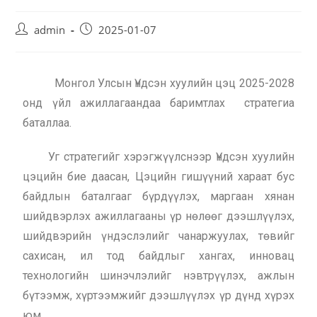
admin
2025-01-07
Монгол Улсын Үндсэн хуулийн цэц 2025-2028
онд үйл ажиллагаандаа баримтлах стратегиа
баталлаа.
Уг стратегийг хэрэгжүүлснээр Үндсэн хуулийн
цэцийн бие даасан, Цэцийн гишүүний хараат бус
байдлын баталгааг бүрдүүлэх, маргаан хянан
шийдвэрлэх ажиллагааны үр нөлөөг дээшлүүлэх,
шийдвэрийн үндэслэлийг чанаржуулах, төвийг
сахисан, ил тод байдлыг хангах, инновац
технологийн шинэчлэлийг нэвтрүүлэх, ажлын
бүтээмж, хүртээмжийг дээшлүүлэх үр дүнд хүрэх
юм.