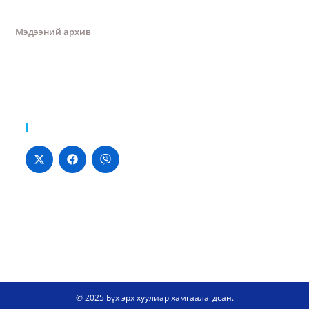
Мэдээний архив
Хуваалцах:
© 2025 Бүх эрх хуулиар хамгаалагдсан.