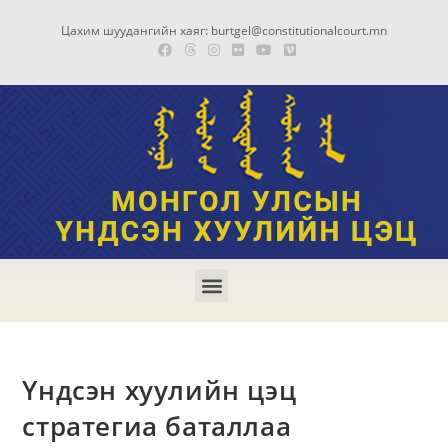
Цахим шуудангийн хаяг: burtgel@constitutionalcourt.mn
Үндсэн хуулийн цэц
стратегиа баталлаа