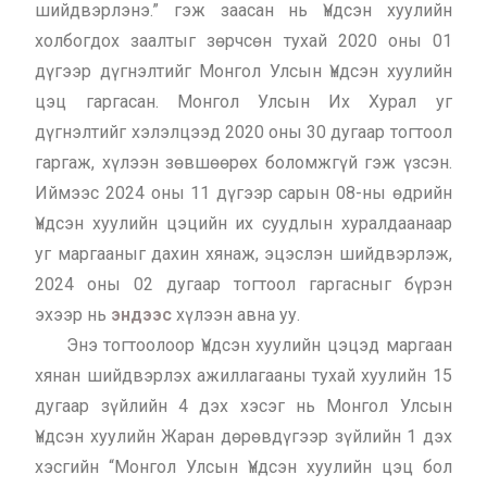
шийдвэрлэнэ.” гэж заасан нь Үндсэн хуулийн
холбогдох заалтыг зөрчсөн тухай 2020 оны 01
дүгээр дүгнэлтийг Монгол Улсын Үндсэн хуулийн
цэц гаргасан. Монгол Улсын Их Хурал уг
дүгнэлтийг хэлэлцээд 2020 оны 30 дугаар тогтоол
гаргаж, хүлээн зөвшөөрөх боломжгүй гэж үзсэн.
Иймээс 2024 оны 11 дүгээр сарын 08-ны өдрийн
Үндсэн хуулийн цэцийн их суудлын хуралдаанаар
уг маргааныг дахин хянаж, эцэслэн шийдвэрлэж,
2024 оны 02 дугаар тогтоол гаргасныг бүрэн
эхээр нь
эндээс
хүлээн авна уу.
Энэ тогтоолоор Үндсэн хуулийн цэцэд маргаан
хянан шийдвэрлэх ажиллагааны тухай хуулийн 15
дугаар зүйлийн 4 дэх хэсэг нь Монгол Улсын
Үндсэн хуулийн Жаран дөрөвдүгээр зүйлийн 1 дэх
хэсгийн “Монгол Улсын Үндсэн хуулийн цэц бол