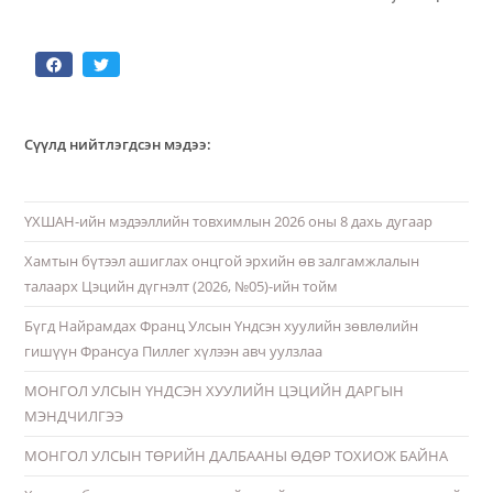
Сүүлд нийтлэгдсэн мэдээ:
ҮХШАН-ийн мэдээллийн товхимлын 2026 оны 8 дахь дугаар
Хамтын бүтээл ашиглах онцгой эрхийн өв залгамжлалын
талаарх Цэцийн дүгнэлт (2026, №05)-ийн тойм
Бүгд Найрамдах Франц Улсын Үндсэн хуулийн зөвлөлийн
гишүүн Франсуа Пиллег хүлээн авч уулзлаа
МОНГОЛ УЛСЫН ҮНДСЭН ХУУЛИЙН ЦЭЦИЙН ДАРГЫН
МЭНДЧИЛГЭЭ
МОНГОЛ УЛСЫН ТӨРИЙН ДАЛБААНЫ ӨДӨР ТОХИОЖ БАЙНА