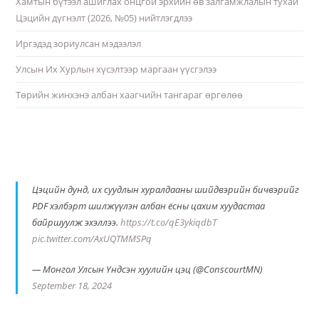
Хамтын бүтээл ашиглах онцгой эрхийн өв залгамжлалын тухай
Цэцийн дүгнэлт (2026, №05) нийтлэгдлээ
Иргэдэд зориулсан мэдээлэл
Улсын Их Хурлын хүсэлтээр маргаан үүсгэлээ
Төрийн жинхэнэ албан хаагчийн тангараг өргөлөө
Цэцийн дунд, их суудлын хуралдааны шийдвэрийн бичвэрийг
PDF хэлбэрт шилжүүлэн албан ёсны цахим хуудастаа
байршуулж эхэллээ.
https://t.co/qE3ykiqdbT
pic.twitter.com/AxUQTMMSPq
— Монгол Улсын Үндсэн хуулийн цэц (@ConscourtMN)
September 18, 2024