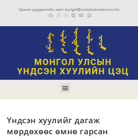
Цахим шуудангийн хаяг: burtgel@constitutionalcourt.mn
Үндсэн хуулийг дагаж
мөрдөхөөс өмнө гарсан