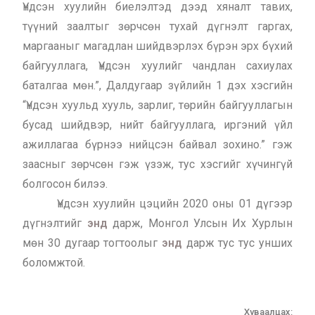
Үндсэн хуулийн биелэлтэд дээд хяналт тавих,
түүний заалтыг зөрчсөн тухай дүгнэлт гаргах,
маргааныг магадлан шийдвэрлэх бүрэн эрх бүхий
байгууллага, Үндсэн хуулийг чандлан сахиулах
баталгаа мөн.”, Далдугаар зүйлийн 1 дэх хэсгийн
“Үндсэн хуульд хууль, зарлиг, төрийн байгууллагын
бусад шийдвэр, нийт байгууллага, иргэний үйл
ажиллагаа бүрнээ нийцсэн байвал зохино.” гэж
заасныг зөрчсөн гэж үзэж, тус хэсгийг хүчингүй
болгосон билээ.
Үндсэн хуулийн цэцийн 2020 оны 01 дүгээр
дүгнэлтийг
энд
дарж, Монгол Улсын Их Хурлын
мөн 30 дугаар тогтоолыг
энд
дарж тус тус унших
боломжтой.
Хуваалцах: