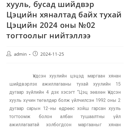
хууль, бусад шийдвэр
Цэцийн хяналтад байх тухай
Цэцийн 2024 оны №02
тогтоолыг нийтэллээ
admin
2024-11-25
Үндсэн хуулийн цэцэд маргаан хянан
шийдвэрлэх ажиллагааны тухай хуулийн 15
дугаар зүйлийн 4 дэх хэсэгт “Цэц зөвхөн Үндсэн
хууль хүчин төгөлдөр болж үйлчилсэн 1992 оны 2
дугаар сарын 12-ны өдрөөс хойш гарсан хууль
тогтоомж болон албан тушаалтны үйл
ажиллагаатай холбогдсон маргааныг хянан