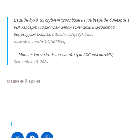
Цэцийн дунд, их суудлын хуралдааны шийдвэрийн бичвэрийг
PDF хэлбэрт шилжүүлэн албан ёсны цахим хуудастаа
байршуулж эхэллээ.
https://t.co/qE3ykiqdbT
pic.twitter.com/AxUQTMMSPq
— Монгол Улсын Үндсэн хуулийн цэц (@ConscourtMN)
September 18, 2024
Мэдээний архив
Хуваалцах: