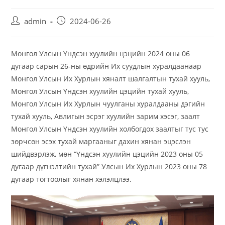
admin
2024-06-26
Монгол Улсын Үндсэн хуулийн цэцийн 2024 оны 06
дугаар сарын 26-ны өдрийн Их суудлын хуралдаанаар
Монгол Улсын Их Хурлын хяналт шалгалтын тухай хууль,
Монгол Улсын Үндсэн хуулийн цэцийн тухай хууль,
Монгол Улсын Их Хурлын чуулганы хуралдааны дэгийн
тухай хууль, Авлигын эсрэг хуулийн зарим хэсэг, заалт
Монгол Улсын Үндсэн хуулийн холбогдох заалтыг тус тус
зөрчсөн эсэх тухай маргааныг дахин хянан эцэслэн
шийдвэрлэж, мөн “Үндсэн хуулийн цэцийн 2023 оны 05
дугаар дүгнэлтийн тухай” Улсын Их Хурлын 2023 оны 78
дугаар тогтоолыг хянан хэлэлцлээ.