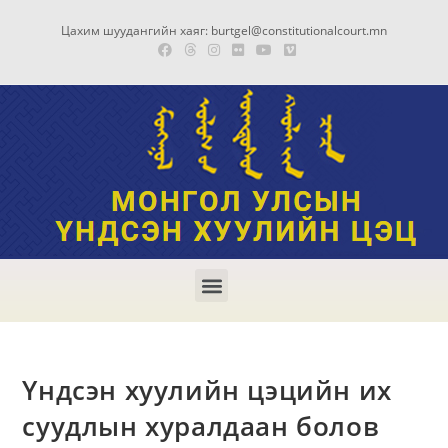
Цахим шуудангийн хаяг: burtgel@constitutionalcourt.mn
Үндсэн хуулийн цэцийн их
суудлын хуралдаан болов