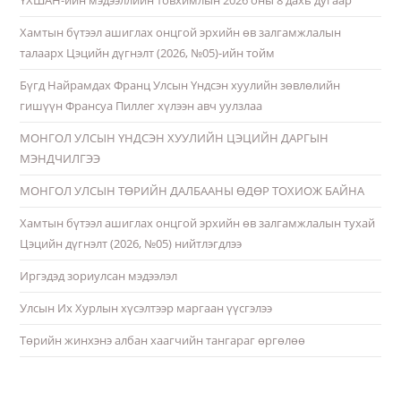
ҮХШАН-ийн мэдээллийн товхимлын 2026 оны 8 дахь дугаар
Хамтын бүтээл ашиглах онцгой эрхийн өв залгамжлалын
талаарх Цэцийн дүгнэлт (2026, №05)-ийн тойм
Бүгд Найрамдах Франц Улсын Үндсэн хуулийн зөвлөлийн
гишүүн Франсуа Пиллег хүлээн авч уулзлаа
МОНГОЛ УЛСЫН ҮНДСЭН ХУУЛИЙН ЦЭЦИЙН ДАРГЫН
МЭНДЧИЛГЭЭ
МОНГОЛ УЛСЫН ТӨРИЙН ДАЛБААНЫ ӨДӨР ТОХИОЖ БАЙНА
Хамтын бүтээл ашиглах онцгой эрхийн өв залгамжлалын тухай
Цэцийн дүгнэлт (2026, №05) нийтлэгдлээ
Иргэдэд зориулсан мэдээлэл
Улсын Их Хурлын хүсэлтээр маргаан үүсгэлээ
Төрийн жинхэнэ албан хаагчийн тангараг өргөлөө