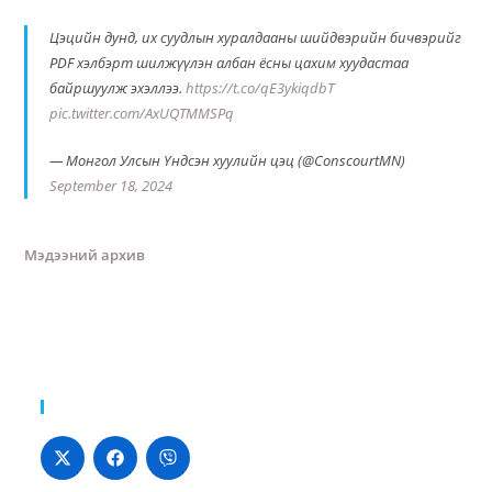
Цэцийн дунд, их суудлын хуралдааны шийдвэрийн бичвэрийг
PDF хэлбэрт шилжүүлэн албан ёсны цахим хуудастаа
байршуулж эхэллээ.
https://t.co/qE3ykiqdbT
pic.twitter.com/AxUQTMMSPq
— Монгол Улсын Үндсэн хуулийн цэц (@ConscourtMN)
September 18, 2024
Мэдээний архив
Хуваалцах: