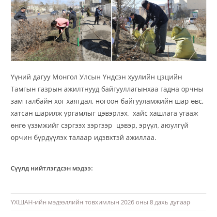
Үүний дагуу Монгол Улсын Үндсэн хуулийн цэцийн
Тамгын газрын ажилтнууд байгууллагынхаа гадна орчны
зам талбайн хог хаягдал, ногоон байгууламжийн шар өвс,
хатсан шарилж ургамлыг цэвэрлэх, хайс хашлага угааж
өнгө үзэмжийг сэргээх зэргээр цэвэр, эрүүл, аюулгүй
орчин бүрдүүлэх талаар идэвхтэй ажиллаа.
Сүүлд нийтлэгдсэн мэдээ:
ҮХШАН-ийн мэдээллийн товхимлын 2026 оны 8 дахь дугаар