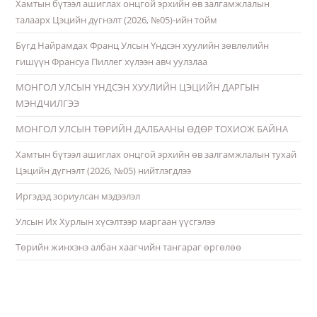
Хамтын бүтээл ашиглах онцгой эрхийн өв залгамжлалын
талаарх Цэцийн дүгнэлт (2026, №05)-ийн тойм
Бүгд Найрамдах Франц Улсын Үндсэн хуулийн зөвлөлийн
гишүүн Франсуа Пиллег хүлээн авч уулзлаа
МОНГОЛ УЛСЫН ҮНДСЭН ХУУЛИЙН ЦЭЦИЙН ДАРГЫН
МЭНДЧИЛГЭЭ
МОНГОЛ УЛСЫН ТӨРИЙН ДАЛБААНЫ ӨДӨР ТОХИОЖ БАЙНА
Хамтын бүтээл ашиглах онцгой эрхийн өв залгамжлалын тухай
Цэцийн дүгнэлт (2026, №05) нийтлэгдлээ
Иргэдэд зориулсан мэдээлэл
Улсын Их Хурлын хүсэлтээр маргаан үүсгэлээ
Төрийн жинхэнэ албан хаагчийн тангараг өргөлөө