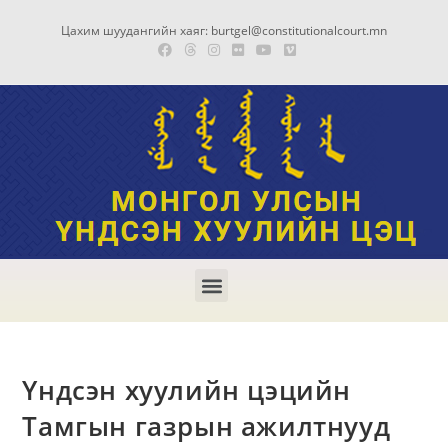
Цахим шуудангийн хаяг: burtgel@constitutionalcourt.mn
Үндсэн хуулийн цэцийн
Тамгын газрын ажилтнууд