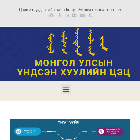
Цахим шуудангийн хаяг: burtgel@constitutionalcourt.mn