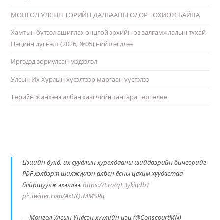
МОНГОЛ УЛСЫН ТӨРИЙН ДАЛБААНЫ ӨДӨР ТОХИОЖ БАЙНА
Хамтын бүтээл ашиглах онцгой эрхийн өв залгамжлалын тухай
Цэцийн дүгнэлт (2026, №05) нийтлэгдлээ
Иргэдэд зориулсан мэдээлэл
Улсын Их Хурлын хүсэлтээр маргаан үүсгэлээ
Төрийн жинхэнэ албан хаагчийн тангараг өргөлөө
Цэцийн дунд, их суудлын хуралдааны шийдвэрийн бичвэрийг
PDF хэлбэрт шилжүүлэн албан ёсны цахим хуудастаа
байршуулж эхэллээ.
https://t.co/qE3ykiqdbT
pic.twitter.com/AxUQTMMSPq
— Монгол Улсын Үндсэн хуулийн цэц (@ConscourtMN)