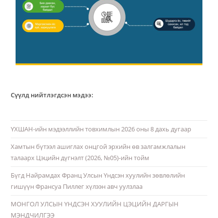
Сүүлд нийтлэгдсэн мэдээ:
ҮХШАН-ийн мэдээллийн товхимлын 2026 оны 8 дахь дугаар
Хамтын бүтээл ашиглах онцгой эрхийн өв залгамжлалын
талаарх Цэцийн дүгнэлт (2026, №05)-ийн тойм
Бүгд Найрамдах Франц Улсын Үндсэн хуулийн зөвлөлийн
гишүүн Франсуа Пиллег хүлээн авч уулзлаа
МОНГОЛ УЛСЫН ҮНДСЭН ХУУЛИЙН ЦЭЦИЙН ДАРГЫН
МЭНДЧИЛГЭЭ