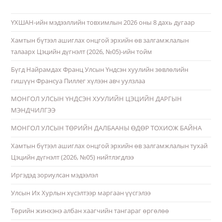
ҮХШАН-ийн мэдээллийн товхимлын 2026 оны 8 дахь дугаар
Хамтын бүтээл ашиглах онцгой эрхийн өв залгамжлалын
талаарх Цэцийн дүгнэлт (2026, №05)-ийн тойм
Бүгд Найрамдах Франц Улсын Үндсэн хуулийн зөвлөлийн
гишүүн Франсуа Пиллег хүлээн авч уулзлаа
МОНГОЛ УЛСЫН ҮНДСЭН ХУУЛИЙН ЦЭЦИЙН ДАРГЫН
МЭНДЧИЛГЭЭ
МОНГОЛ УЛСЫН ТӨРИЙН ДАЛБААНЫ ӨДӨР ТОХИОЖ БАЙНА
Хамтын бүтээл ашиглах онцгой эрхийн өв залгамжлалын тухай
Цэцийн дүгнэлт (2026, №05) нийтлэгдлээ
Иргэдэд зориулсан мэдээлэл
Улсын Их Хурлын хүсэлтээр маргаан үүсгэлээ
Төрийн жинхэнэ албан хаагчийн тангараг өргөлөө