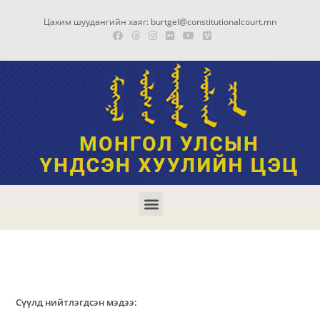
Цахим шуудангийн хаяг: burtgel@constitutionalcourt.mn
Сүүлд нийтлэгдсэн мэдээ: