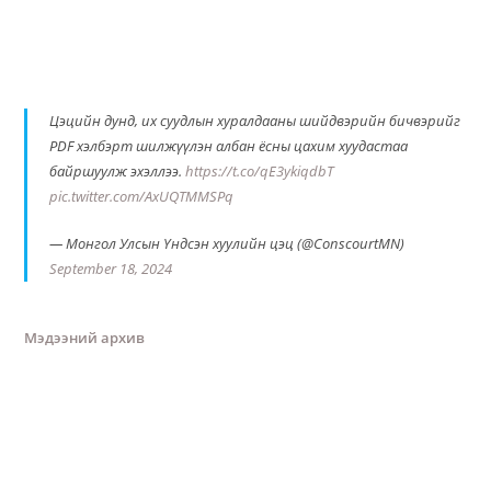
Цэцийн дунд, их суудлын хуралдааны шийдвэрийн бичвэрийг
PDF хэлбэрт шилжүүлэн албан ёсны цахим хуудастаа
байршуулж эхэллээ.
https://t.co/qE3ykiqdbT
pic.twitter.com/AxUQTMMSPq
— Монгол Улсын Үндсэн хуулийн цэц (@ConscourtMN)
September 18, 2024
Мэдээний архив