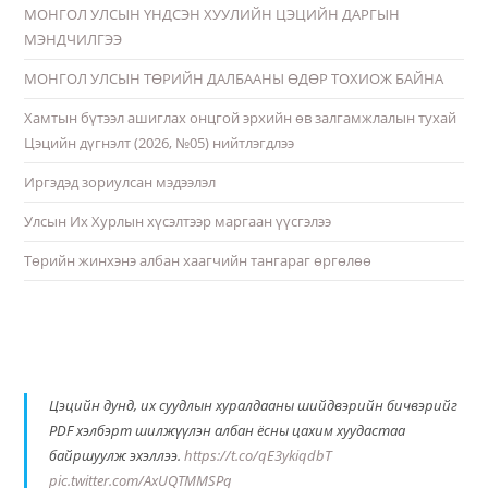
МОНГОЛ УЛСЫН ҮНДСЭН ХУУЛИЙН ЦЭЦИЙН ДАРГЫН
МЭНДЧИЛГЭЭ
МОНГОЛ УЛСЫН ТӨРИЙН ДАЛБААНЫ ӨДӨР ТОХИОЖ БАЙНА
Хамтын бүтээл ашиглах онцгой эрхийн өв залгамжлалын тухай
Цэцийн дүгнэлт (2026, №05) нийтлэгдлээ
Иргэдэд зориулсан мэдээлэл
Улсын Их Хурлын хүсэлтээр маргаан үүсгэлээ
Төрийн жинхэнэ албан хаагчийн тангараг өргөлөө
Цэцийн дунд, их суудлын хуралдааны шийдвэрийн бичвэрийг
PDF хэлбэрт шилжүүлэн албан ёсны цахим хуудастаа
байршуулж эхэллээ.
https://t.co/qE3ykiqdbT
pic.twitter.com/AxUQTMMSPq