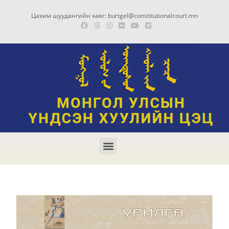
Цахим шуудангийн хаяг: burtgel@constitutionalcourt.mn