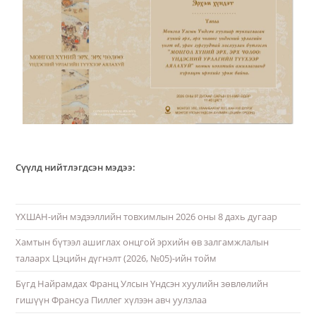
Сүүлд нийтлэгдсэн мэдээ:
ҮХШАН-ийн мэдээллийн товхимлын 2026 оны 8 дахь дугаар
Хамтын бүтээл ашиглах онцгой эрхийн өв залгамжлалын
талаарх Цэцийн дүгнэлт (2026, №05)-ийн тойм
Бүгд Найрамдах Франц Улсын Үндсэн хуулийн зөвлөлийн
гишүүн Франсуа Пиллег хүлээн авч уулзлаа