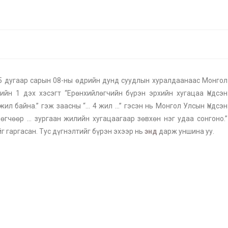
дугаар сарын 08-ны өдрийн дунд суудлын хуралдаанаас Монгол
ийн 1 дэх хэсэгт “Ерөнхийлөгчийн бүрэн эрхийн хугацаа Үндсэн
жил байна.” гэж заасны “… 4 жил …” гэсэн нь Монгол Улсын Үндсэн
лөгчөөр … зургаан жилийн хугацаагаар зөвхөн нэг удаа сонгоно.”
г гаргасан. Тус дүгнэлтийг бүрэн эхээр нь
энд
дарж уншина уу.