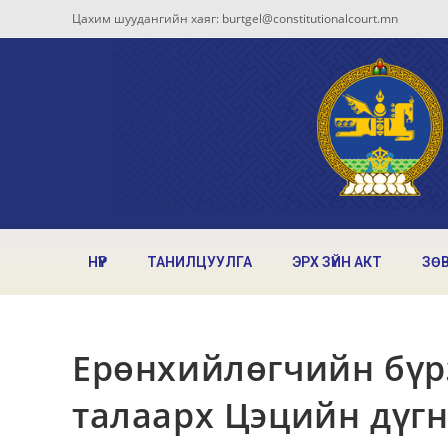
Цахим шуудангийн хаяг: burtgel@constitutionalcourt.mn
НҮҮР
ТАНИЛЦУУЛГА
ЭРХ ЗҮЙН АКТ
ЗӨ
Ерөнхийлөгчийн бүр
талаарх Цэцийн дүгнэ