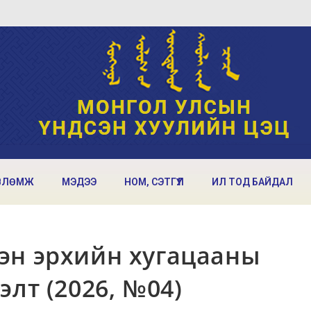
ВЛӨМЖ
МЭДЭЭ
НОМ, СЭТГҮҮЛ
ИЛ ТОД БАЙДАЛ
эн эрхийн хугацааны
лт (2026, №04)