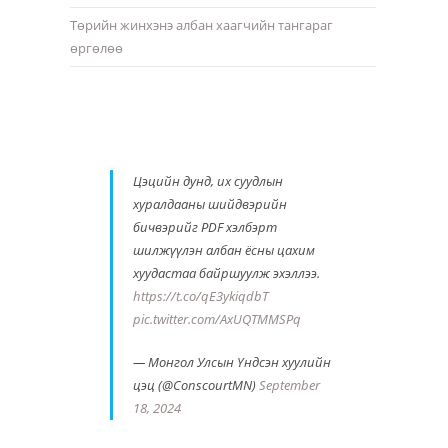
Төрийн жинхэнэ албан хаагчийн тангараг
өргөлөө
Цэцийн дунд, их суудлын
хуралдааны шийдвэрийн
бичвэрийг PDF хэлбэрт
шилжүүлэн албан ёсны цахим
хуудастаа байршуулж эхэллээ.
https://t.co/qE3ykiqdbT
pic.twitter.com/AxUQTMMSPq
— Монгол Улсын Үндсэн хуулийн
цэц (@ConscourtMN)
September
18, 2024