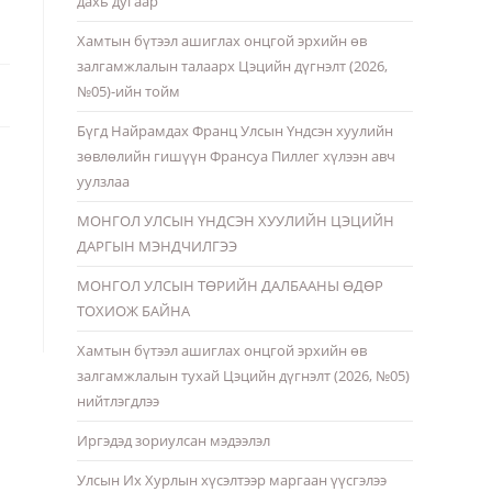
дахь дугаар
Хамтын бүтээл ашиглах онцгой эрхийн өв
залгамжлалын талаарх Цэцийн дүгнэлт (2026,
№05)-ийн тойм
Бүгд Найрамдах Франц Улсын Үндсэн хуулийн
зөвлөлийн гишүүн Франсуа Пиллег хүлээн авч
уулзлаа
МОНГОЛ УЛСЫН ҮНДСЭН ХУУЛИЙН ЦЭЦИЙН
ДАРГЫН МЭНДЧИЛГЭЭ
МОНГОЛ УЛСЫН ТӨРИЙН ДАЛБААНЫ ӨДӨР
ТОХИОЖ БАЙНА
Хамтын бүтээл ашиглах онцгой эрхийн өв
залгамжлалын тухай Цэцийн дүгнэлт (2026, №05)
нийтлэгдлээ
Иргэдэд зориулсан мэдээлэл
Улсын Их Хурлын хүсэлтээр маргаан үүсгэлээ