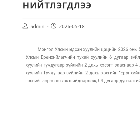
нийтлэгдлээ
admin
2026-05-18
Монгол Улсын Үндсэн хуулийн цэцийн 2026 оны 5 
Улсын Ерөнхийлөгчийн тухай хуулийн 6 дугаар зүйл
хуулийн гучдугаар зүйлийн 2 дахь хэсэгт зааснаар 4 
хуулийн Гучдугаар зүйлийн 2 дахь хэсгийн “Ерөнхий
гэснийг зөрчсөн гэж шийдвэрлэж, 04 дүгээр дүгнэлтий