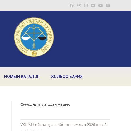
НОМЫН КАТАЛОГ
ХОЛБОО БАРИХ
Сүүлд нийтлэгдсэн мэдээ:
ҮХШАН-ийн мэдээллийн товхимлын 2026 оны 8