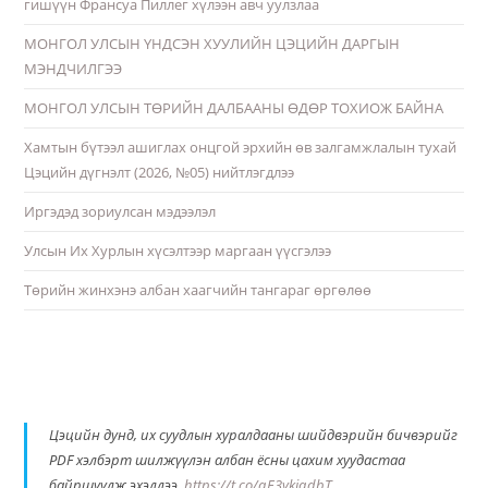
гишүүн Франсуа Пиллег хүлээн авч уулзлаа
МОНГОЛ УЛСЫН ҮНДСЭН ХУУЛИЙН ЦЭЦИЙН ДАРГЫН
МЭНДЧИЛГЭЭ
МОНГОЛ УЛСЫН ТӨРИЙН ДАЛБААНЫ ӨДӨР ТОХИОЖ БАЙНА
Хамтын бүтээл ашиглах онцгой эрхийн өв залгамжлалын тухай
Цэцийн дүгнэлт (2026, №05) нийтлэгдлээ
Иргэдэд зориулсан мэдээлэл
Улсын Их Хурлын хүсэлтээр маргаан үүсгэлээ
Төрийн жинхэнэ албан хаагчийн тангараг өргөлөө
Цэцийн дунд, их суудлын хуралдааны шийдвэрийн бичвэрийг
PDF хэлбэрт шилжүүлэн албан ёсны цахим хуудастаа
байршуулж эхэллээ.
https://t.co/qE3ykiqdbT