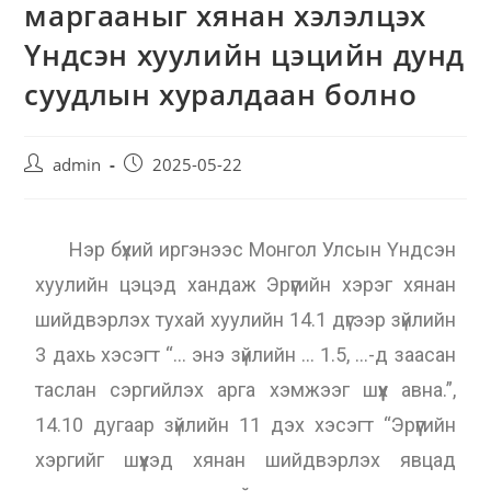
маргааныг хянан хэлэлцэх
Үндсэн хуулийн цэцийн дунд
суудлын хуралдаан болно
admin
2025-05-22
Нэр бүхий иргэнээс Монгол Улсын Үндсэн
хуулийн цэцэд хандаж Эрүүгийн хэрэг хянан
шийдвэрлэх тухай хуулийн 14.1 дүгээр зүйлийн
3 дахь хэсэгт “… энэ зүйлийн … 1.5, …-д заасан
таслан сэргийлэх арга хэмжээг шүүх авна.”,
14.10 дугаар зүйлийн 11 дэх хэсэгт “Эрүүгийн
хэргийг шүүхэд хянан шийдвэрлэх явцад