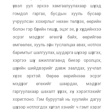
үзвэл уул эрхээ хамгаалуулахаар шүүхэд
гомдол гаргах, бусдын хууль бусаар
учруулсан хохирлыг нөхөн төлүүлэх, өөрийн
болон гэр бүлийн гишүүд, эцэг эх, үр хүүхдийнхээ
эсрэг мэдүүлэг өгөхгүй байх, өөрийгөө
өмгөөлөх, хууль зүйн туслалцаа авах, нотлох
баримтыг шалгуулах, шударга шүүхээр шүүлгэх,
хэргээ шүүх ажиллагаанд биеэр оролцох,
шүүхийн шийдвэрийг давж заалдах, уучлал
хүсэх эрхтэй. Өөрөө өөрийнхөө эсрэг
мэдүүлэг өгөхийг шаардах, мэдүүлэг
гаргуулахаар шахалт үзүүлэх, хүч хэрэглэхийг
хориглоно. Гэм буруутай нь хуулийн дагуу
шүүхээр нотлогдох хүртэл хэнийг ч гэмт хэрэг