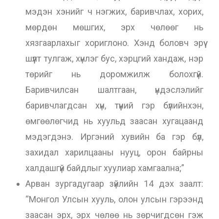
мэдэн хэнийг ч нэгжих, баривчлах, хорих,
мөрдөн мөшгих, эрх чөлөөг нь
хязгаарлахыг хориглоно. Хэнд боловч эрүү
шүүлт тулгаж, хүнлэг бус, хэрцгий хандаж, нэр
төрийг нь доромжилж болохгүй.
Баривчилсан шалтгаан, үндэслэлийг
баривчлагдсан хүн, түүний гэр бүлийнхэн,
өмгөөлөгчид нь хуульд заасан хугацаанд
мэдэгдэнэ. Иргэний хувийн ба гэр бүл,
захидал харилцааны нууц, орон байрны
халдашгүй байдлыг хуулиар хамгаална;”
Арван зургадугаар зүйлийн 14 дэх заалт:
“Монгол Улсын хууль, олон улсын гэрээнд
заасан эрх, эрх чөлөө нь зөрчигдсөн гэж