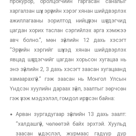
прокурор, оролцогчийн гаргасан саналыг
харгалзан шүүх эрүүгийн хэрэг хянан шийдвэрлэх
ажиллагааны зорилтод нийцүүлэн шүүгдэгчид
цагдан хорих таслан сэргийлэх арга хэмжээ
авч болно.”, мөн зүйлийн 12 дахь хэсэгт
“Эрүүгийн хэргийг шүүхэд хянан шийдвэрлэх
явцад шүүгдэгчийг цагдан хорьсон хугацаа нь
энэ зүйлийн 2, 3 дахь хэсэгт заасан хугацаанд
хамаарахгүй.” гэж заасан нь Монгол Улсын
Үндсэн хуулийн дараах зүйл, заалтыг зөрчсөн
гэж үзэж мэдээлэл, гомдол ирүүлсэн байна:
Арван зургадугаар зүйлийн 13 дахь заалт:
“халдашгүй, чөлөөтэй байх эрхтэй. Хуульд
заасан үндэслэл, журмаас гадуур дур