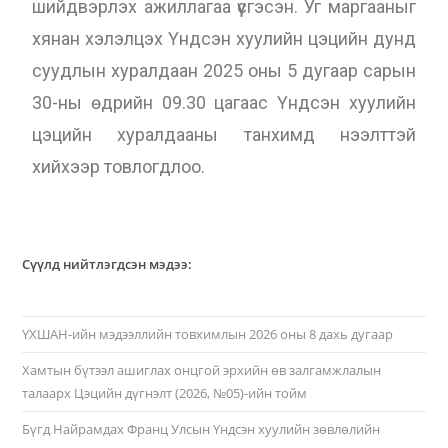
шийдвэрлэх ажиллагаа үүсгэсэн. Уг маргааныг
хянан хэлэлцэх Үндсэн хуулийн цэцийн дунд
суудлын хуралдаан 2025 оны 5 дугаар сарын
30-ны өдрийн 09.30 цагаас Үндсэн хуулийн
цэцийн хуралдааны танхимд нээлттэй
хийхээр товлогдлоо.
Сүүлд нийтлэгдсэн мэдээ:
ҮХШАН-ийн мэдээллийн товхимлын 2026 оны 8 дахь дугаар
Хамтын бүтээл ашиглах онцгой эрхийн өв залгамжлалын
талаарх Цэцийн дүгнэлт (2026, №05)-ийн тойм
Бүгд Найрамдах Франц Улсын Үндсэн хуулийн зөвлөлийн