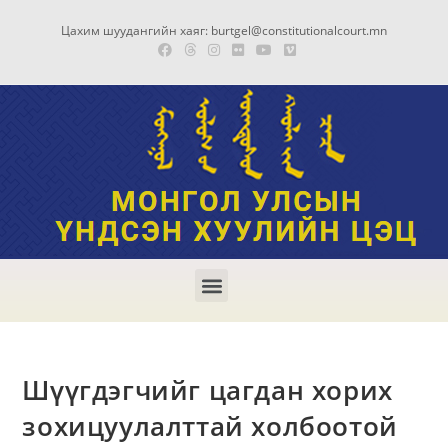
Цахим шуудангийн хаяг: burtgel@constitutionalcourt.mn
Шүүгдэгчийг цагдан хорих
зохицуулалттай холбоотой