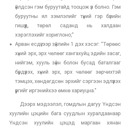
үйлдсэн гэм буруутайд тооцож үл болно. Гэм
буруутны ял зэмлэлийг түүний гэр бүлийн
гишүүд, төрөл саданд нь халдаан
хэрэглэхийг хориглоно;”
Арван есдүгээр зүйлийн 1 дэх хэсэг: “Төрөөс
хүний эрх, эрх чөлөөг хангахуйц эдийн засаг,
нийгэм, хууль зүйн болон бусад баталгааг
бүрдүүлэх, хүний эрх, эрх чөлөөг зөрчихтэй
тэмцэх, хөндөгдсөн эрхийг сэргээн эдлүүлэх
үүргийг иргэнийхээ өмнө хариуцна.”
Дээрх мэдээлэл, гомдлын дагуу Үндсэн
хуулийн цэцийн бага суудлын хуралдаанаар
Үндсэн хуулийн цэцэд маргаан хянан