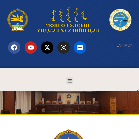
EN
|
MON