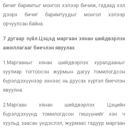
бичиг баримтыг монгол хэлээр бичиж, гадаад хэл
дээрх бичиг баримтуудыг монгол хэлээр
орчуулсан байна.
7 дугаар зүйл.Цэцэд маргаан хянан шийдвэрлэх
ажиллагааг биечлэн явуулах
1.Маргааныг хянан шийдвэрлэх хуралдааныг
хуулиар тогтоосон журмын дагуу томилогдсон
бүрэлдэхүүнээр эхнээс нь дуусах хүртэл биечлэн
явуулна.
2.Маргаан хянан шийдвэрлэх Цэцийн
бүрэлдэхүүнд томилогдсон гишүүнийг хэн ч
хуульд заасан үндэслэл, журмаас гадуур маргаан