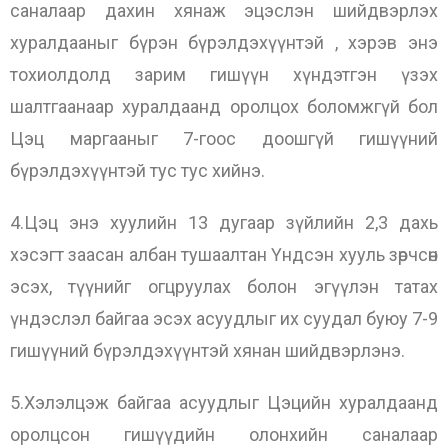
саналаар дахин хянаж эцэслэн шийдвэрлэх
хуралдааныг бүрэн бүрэлдэхүүнтэй , хэрэв энэ
тохиолдолд зарим гишүүн хүндэтгэн үзэх
шалтгаанаар хуралдаанд оролцох боломжгүй бол
Цэц маргааныг 7-гоос доошгүй гишүүний
бүрэлдэхүүнтэй тус тус хийнэ.
4.Цэц энэ хуулийн 13 дугаар зүйлийн 2,3 дахь
хэсэгт заасан албан тушаалтан Үндсэн хууль зөрчсөн
эсэх, түүнийг огцруулах болон эгүүлэн татах
үндэслэл байгаа эсэх асуудлыг их суудал буюу 7-9
гишүүний бүрэлдэхүүнтэй хянан шийдвэрлэнэ.
5.Хэлэлцэж байгаа асуудлыг Цэцийн хуралдаанд
оролцсон гишүүдийн олонхийн саналаар