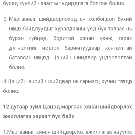
бусад хуулийн заалтыг удирдлага болгож болно.
Маргааныг шийдвэрлэхэд ач холбогдол бүхий
нөхцөл байдлуудыг хуралдааны үед бүх талаас нь
бүрэн гүйцэд, бодитой хянан үзэж, гарах
дүгнэлтийг нотлох баримтуудаар хангалттай
баталсан нөхцөлд Цэцийн шийдвэр үндэслэлтэй
болно.
4.Цэцийн эцсийн шийдвэр нь гармагц хүчин төгөлдөр
болно.
12 дугаар зүйл.Цэцэд маргаан хянан шийдвэрлэх
ажиллагаа хараат бус байх
1.Маргааныг хянан шийдвэрлэх ажиллагаа явуулж