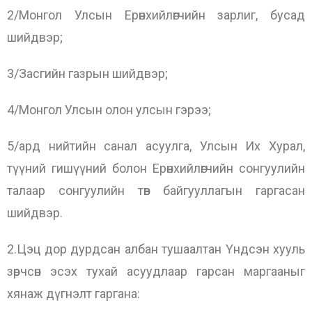
2/Монгол Улсын Ерөнхийлөгчийн зарлиг, бусад
шийдвэр;
3/Засгийн газрын шийдвэр;
4/Монгол Улсын олон улсын гэрээ;
5/ард нийтийн санал асуулга, Улсын Их Хурал,
түүний гишүүний болон Ерөнхийлөгчийн сонгуулийн
талаар сонгуулийн төв байгууллагын гаргасан
шийдвэр.
2.Цэц дор дурдсан албан тушаалтан Үндсэн хууль
зөрчсөн эсэх тухай асуудлаар гарсан маргааныг
хянаж дүгнэлт гаргана: