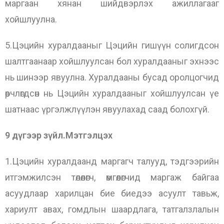
маргаан хянан шийдвэрлэх ажиллагааг
хойшлуулна.
5.Цэцийн хуралдааныг Цэцийн гишүүн солигдсон
шалтгаанаар хойшлуулсан бол хуралдааныг эхнээс
нь шинээр явуулна. Хуралдааны бусад оролцогчид
өөрчлөгдсөн нь Цэцийн хуралдааныг хойшлуулсан үе
шатнаас үргэлжлүүлэн явуулахад саад болохгүй.
9 дүгээр зүйл.Мэтгэлцэх
1.Цэцийн хуралдаанд маргагч талууд, тэдгээрийн
итгэмжилсэн төлөөлөгч, өмгөөлөгчид маргаж байгаа
асуудлаар харилцан бие биедээ асуулт тавьж,
хариулт авах, гомдлын шаардлага, татгалзлалын