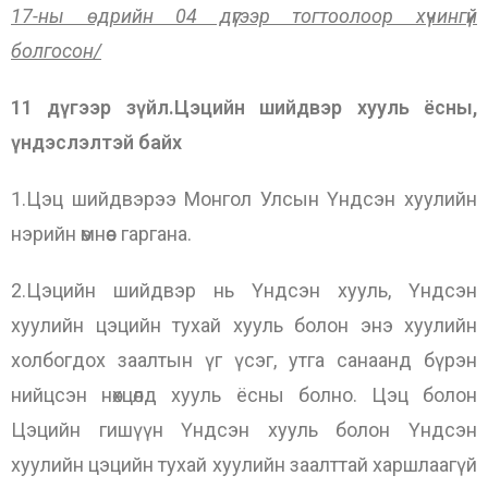
17-ны өдрийн 04 дүгээр тогтоолоор хүчингүй
болгосон/
11 дүгээр зүйл.Цэцийн шийдвэр хууль ёсны,
үндэслэлтэй байх
1.Цэц шийдвэрээ Монгол Улсын Үндсэн хуулийн
нэрийн өмнөөс гаргана.
2.Цэцийн шийдвэр нь Үндсэн хууль, Үндсэн
хуулийн цэцийн тухай хууль болон энэ хуулийн
холбогдох заалтын үг үсэг, утга санаанд бүрэн
нийцсэн нөхцөлд хууль ёсны болно. Цэц болон
Цэцийн гишүүн Үндсэн хууль болон Үндсэн
хуулийн цэцийн тухай хуулийн заалттай харшлаагүй