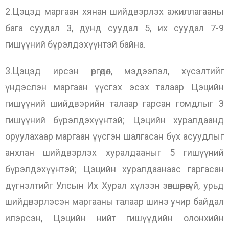
2.Цэцэд маргаан хянан шийдвэрлэх ажиллагааны
бага суудал 3, дунд суудал 5, их суудал 7-9
гишүүний бүрэлдэхүүнтэй байна.
3.Цэцэд ирсэн өргөдөл, мэдээлэл, хүсэлтийг
үндэслэн маргаан үүсгэх эсэх талаар Цэцийн
гишүүний шийдвэрийн талаар гарсан гомдлыг З
гишүүний бүрэлдэхүүнтэй; Цэцийн хуралдаанд
оруулахаар маргаан үүсгэн шалгасан бүх асуудлыг
анхлан шийдвэрлэх хуралдааныг 5 гишүүний
бүрэлдэхүүнтэй; Цэцийн хуралдаанаас гаргасан
дүгнэлтийг Улсын Их Хурал хүлээн зөвшөөрөөгүй, урьд
шийдвэрлэсэн маргааны талаар шинэ учир байдал
илэрсэн, Цэцийн нийт гишүүдийн олонхийн