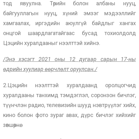
тод явуулна. Төрийн болон албаны нууц,
байгууллагын нууц, хүний эмзэг мэдээллийг
хамгаалах, иргэдийн аюулгүй байдлыг хангах
онцгой шаардлагатайгаас бусад тохиолдолд
Цэцийн хуралдааныг нээлттэй хийнэ.
/Энэ хэсэгт 2021 оны 12 дугаар сарын 17-ны
өдрийн хуулиар өөрчлөлт оруулсан./
2.Цэцийн нээлттэй хуралдаанд оролцогчид
хуралдааны танхимд тэмдэглэл, соронзон бичлэг,
түүнчлэн радио, телевизийн шууд нэвтрүүлэг хийх,
кино болон фото зураг авах, дүрс бичлэг хийхийг
зөвшөөрнө.