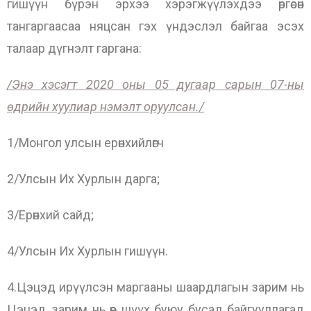
гишүүн бүрэн эрхээ хэрэгжүүлэхдээ өргөсөн
тангаргаасаа няцсан гэх үндэслэл байгаа эсэх
талаар дүгнэлт гаргана:
/Энэ хэсэгт 2020 оны 05 дугаар сарын 07-ны
өдрийн хуулиар нэмэлт оруулсан./
1/Монгол улсын ерөнхийлөгч
2/Улсын Их Хурлын дарга;
3/Ерөнхий сайд;
4/Улсын Их Хурлын гишүүн.
4.Цэцэд ирүүлсэн маргааны шаардлагын зарим нь
Цэцэд, зарим нь өөр шүүх буюу бусад байгууллагад