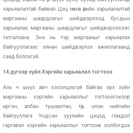
харьяалалтай байвал Цэц зөвхөн өөрийн харьяалалтай
маргааны шаардлагыг шийдвэрлээд бусдын
харьяалах маргааны шаардлагыг шийдвэрлэхээс
татгалзана. Энэ нь тэр маргааныг харьяалах
байгууллагаас хянан шийдвэрлэх ажиллагаанд
саад болохгүй.
14 дүгээр зүйл.Хэргийн харьяалал тогтоох
Аль ч шүүх авч хэлэлцэхгүй байгаа эрх зүйн
маргааны хэргийн харьяаллыг тогтоолгохоор
иргэн, албан тушаалтан, төр, олон нийтийн
байгууллага Үндсэн хуулийн цэцэд гомдол
гаргавал хэргийн харьяаллыг тогтоож холбогдох