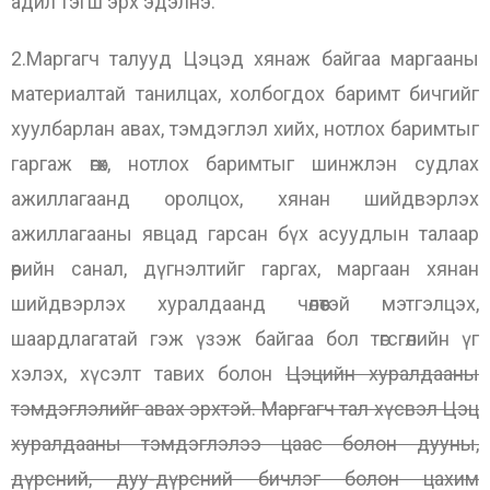
адил тэгш эрх эдэлнэ.
2.Маргагч талууд Цэцэд хянаж байгаа маргааны
материалтай танилцах, холбогдох баримт бичгийг
хуулбарлан авах, тэмдэглэл хийх, нотлох баримтыг
гаргаж өгөх, нотлох баримтыг шинжлэн судлах
ажиллагаанд оролцох, хянан шийдвэрлэх
ажиллагааны явцад гарсан бүх асуудлын талаар
өөрийн санал, дүгнэлтийг гаргах, маргаан хянан
шийдвэрлэх хуралдаанд чөлөөтэй мэтгэлцэх,
шаардлагатай гэж үзэж байгаа бол төгсгөлийн үг
хэлэх, хүсэлт тавих болон
Цэцийн хуралдааны
тэмдэглэлийг авах эрхтэй. Маргагч тал хүсвэл Цэц
хуралдааны тэмдэглэлээ цаас болон дууны,
дүрсний, дуу-дүрсний бичлэг болон цахим