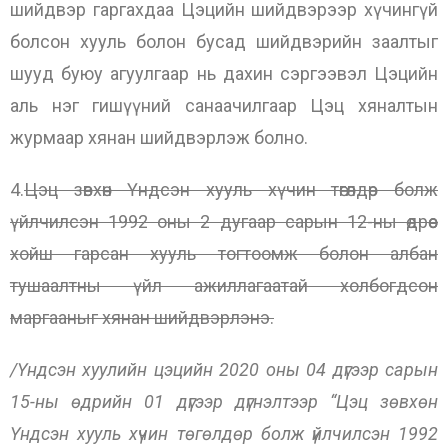
шийдвэр гаргахдаа Цэцийн шийдвэрээр хүчингүй
болсон хууль болон бусад шийдвэрийн заалтыг
шууд буюу агуулгаар нь дахин сэргээвэл Цэцийн
аль нэг гишүүний санаачилгаар Цэц хяналтын
журмаар хянан шийдвэрлэж болно.
4.
Цэц зөвхөн Үндсэн хууль хүчин төгөлдөр болж
үйлчилсэн 1992 оны 2 дугаар сарын 12-ны өдрөөс
хойш гарсан хууль тогтоомж болон албан
тушаалтны үйл ажиллагаатай холбогдсон
маргааныг хянан шийдвэрлэнэ.
/Үндсэн хуулийн цэцийн 2020 оны 04 дүгээр сарын
15-ны өдрийн 01 дүгээр дүгнэлтээр “Цэц зөвхөн
Үндсэн хууль хүчин төгөлдөр болж үйлчилсэн 1992