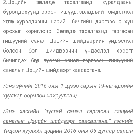
2.Цэцийн зөвлөлдөх тасалгаанд хуралдааны
бүрэлдэхүүнд орсон гишүүд, зөвлөлдөөний тэмдэглэл
хөтлөх хуралдааны нарийн бичгийн даргаас өөр хүн
орохыг хориглоно. Зөвлөлдөх тасалгаанд гаргасан
гишүүний санал Цэцийн шийдвэрийн үндэслэл
болсон бол шийдвэрийн үндэслэл хэсэгт
бичигдэх бөгөөд
тусгай санал гаргасан гишүүний
саналыг Цэцийн шийдвэрт хавсаргана.
/Энэ зүйлийг 2016 оны 1 дүгээр сарын 19-ны өдрийн
хуулиар өөрчлөн найруулсан/
/Энэ хэсгийн “тусгай санал гаргасан гишүүний
саналыг Цэцийн шийдвэрт хавсаргана.” гэснийг
Үндсэн хуулийн цэцийн 2016 оны 06 дугаар сарын