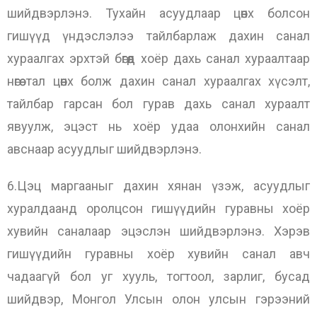
шийдвэрлэнэ. Тухайн асуудлаар цөөнх болсон
гишүүд үндэслэлээ тайлбарлаж дахин санал
хураалгах эрхтэй бөгөөд хоёр дахь санал хураалтаар
нөгөө тал цөөнх болж дахин санал хураалгах хүсэлт,
тайлбар гарсан бол гурав дахь санал хураалт
явуулж, эцэст нь хоёр удаа олонхийн санал
авснаар асуудлыг шийдвэрлэнэ.
6.Цэц маргааныг дахин хянан үзэж, асуудлыг
хуралдаанд оролцсон гишүүдийн гуравны хоёр
хувийн саналаар эцэслэн шийдвэрлэнэ. Хэрэв
гишүүдийн гуравны хоёр хувийн санал авч
чадаагүй бол уг хууль, тогтоол, зарлиг, бусад
шийдвэр, Монгол Улсын олон улсын гэрээний