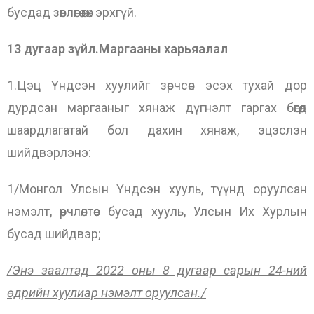
бусдад зөвлөгөө өгөх эрхгүй.
13 дугаар зүйл.Маргааны харьяалал
1.Цэц Үндсэн хуулийг зөрчсөн эсэх тухай дор
дурдсан маргааныг хянаж дүгнэлт гаргах бөгөөд
шаардлагатай бол дахин хянаж, эцэслэн
шийдвэрлэнэ:
1/Монгол Улсын Үндсэн хууль, түүнд оруулсан
нэмэлт, өөрчлөлтөөс бусад хууль, Улсын Их Хурлын
бусад шийдвэр;
/Энэ заалтад 2022 оны 8 дугаар сарын 24-ний
өдрийн хуулиар нэмэлт оруулсан./