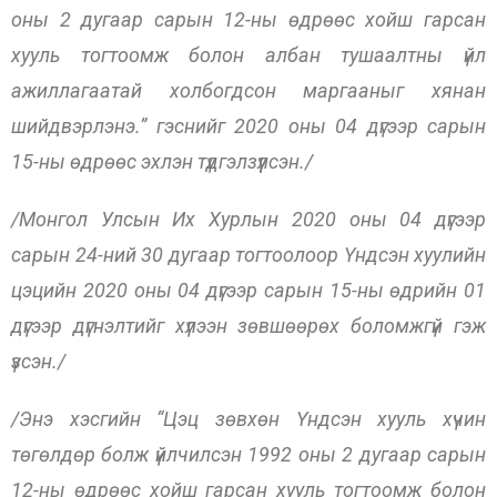
оны 2 дугаар сарын 12-ны өдрөөс хойш гарсан
хууль тогтоомж болон албан тушаалтны үйл
ажиллагаатай холбогдсон маргааныг хянан
шийдвэрлэнэ.” гэснийг 2020 оны 04 дүгээр сарын
15-ны өдрөөс эхлэн түдгэлзүүлсэн./
/Монгол Улсын Их Хурлын 2020 оны 04 дүгээр
сарын 24-ний 30 дугаар тогтоолоор Үндсэн хуулийн
цэцийн 2020 оны 04 дүгээр сарын 15-ны өдрийн 01
дүгээр дүгнэлтийг хүлээн зөвшөөрөх боломжгүй гэж
үзсэн./
/Энэ хэсгийн “Цэц зөвхөн Үндсэн хууль хүчин
төгөлдөр болж үйлчилсэн 1992 оны 2 дугаар сарын
12-ны өдрөөс хойш гарсан хууль тогтоомж болон