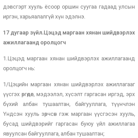
дэвсгэрт хууль ёсоор оршин суугаа гадаад улсын
иргэн, харьяалалгүй хүн эдэлнэ.
17 дугаар зүйл.Цэцэд маргаан хянан шийдвэрлэх
ажиллагаанд оролцогч
1.Цэцэд маргаан хянан шийдвэрлэх ажиллагаанд
оролцогч нь:
1/Цэцийн маргаан хянан шийдвэрлэх ажиллагааг
үүсгэх өргөдөл, мэдээлэл, хүсэлт гаргасан иргэд, эрх
бүхий албан тушаалтан, байгууллага, түүнчлэн
Үндсэн хууль зөрчсөн гэж маргаан үүсгэсэн хууль,
бусад шийдвэрийг гаргасан буюу үйл ажиллагаа
явуулсан байгууллага, албан тушаалтан;