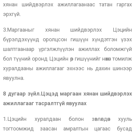
хянан шийдвэрлэх ажиллагаанаас татан гаргах
эрхгүй.
3.Маргааныг хянан шийдвэрлэх Цэцийн
бүрэлдэхүүнд оролцсон гишүүн хүндэтгэн үзэх
шалтгаанаар үргэлжлүүлэн ажиллах боломжгүй
бол түүний оронд Цэцийн өөр гишүүнийг нөхөн томилж
хуралдааны ажиллагааг эхнээс нь дахин шинээр
явуулна.
8 дугаар зүйл.Цэцэд маргаан хянан шийдвэрлэх
ажиллагааг тасралтгүй явуулах
1.Цэцийн хуралдаан болон зөвлөлдөөн хууль
тогтоомжид заасан амралтын цагаас бусад