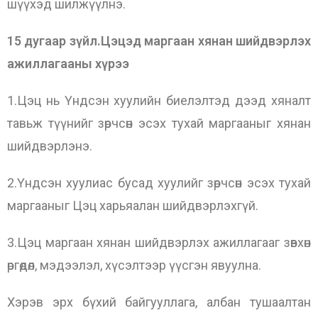
шүүхэд шилжүүлнэ.
15 дугаар зүйл.Цэцэд маргаан хянан шийдвэрлэх
ажиллагааны хүрээ
1.Цэц нь Үндсэн хуулийн биелэлтэд дээд хяналт
тавьж түүнийг зөрчсөн эсэх тухай маргааныг хянан
шийдвэрлэнэ.
2.Үндсэн хуулиас бусад хуулийг зөрчсөн эсэх тухай
маргааныг Цэц харьяалан шийдвэрлэхгүй.
3.Цэц маргаан хянан шийдвэрлэх ажиллагааг зөвхөн
өргөдөл, мэдээлэл, хүсэлтээр үүсгэн явуулна.
Хэрэв эрх бүхий байгууллага, албан тушаалтан