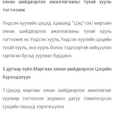
хянан шийдвэрлэх ажиллагааны тухай хууль
тогтоомж
Үндсэн хуулийн цэцэд /цаашид “Цэц” гэх/ маргаан
хянан шийдвэрлэх ажиллагааны тухай хууль
тогтоомж нь Үндсэн хууль, Үндсэн хуулийн цэцийн
тухай хууль, энэ хууль болон тэдгээртэй нийцүүлэн
гаргасан бусад хуулиас бүрдэнэ.
3 дугаар зүйл.Маргаан хянан шийдвэрлэх Цэцийн
бүрэлдэхүүн
1.Цэцэд маргаан хянан шийдвэрлэх ажиллагааг
хуулиар тогтоосон журмын дагуу томилогдсон
Цэцийн гишүүд хэрэгжүүлнэ.