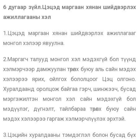
6 дугаар зүйл.Цэцэд маргаан хянан шийдвэрлэх
ажиллагааны хэл
1.Цэцэд маргаан хянан шийдвэрлэх ажиллагааг
монгол хэлээр явуулна.
2.Маргагч талууд монгол хэл мэдэхгүй бол түүнд
хэлмэрчээр дамжуулан төрөлх буюу аль сайн мэдэх
хэлээрээ ярих, ойлгох бололцоог Цэц олгоно.
Хуралдаанд оролцож байгаа гэрч, шинжээч, бусад
мэргэжилтэн монгол хэл сайн мэдэхгүй бол
мэдүүлэг, дүгнэлт, тайлбараа төрөлх буюу сайн
мэдэх хэлээрээ гаргаж хэлмэрчлүүлэх эрхтэй.
3.Цэцийн хуралдааны тэмдэглэл болон бусад бүх