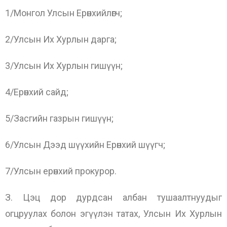
1/Монгол Улсын Ерөнхийлөгч;
2/Улсын Их Хурлын дарга;
3/Улсын Их Хурлын гишүүн;
4/Ерөнхий сайд;
5/Засгийн газрын гишүүн;
6/Улсын Дээд шүүхийн Ерөнхий шүүгч;
7/Улсын ерөнхий прокурор.
З. Цэц дор дурдсан албан тушаалтнуудыг
огцруулах болон эгүүлэн татах, Улсын Их Хурлын