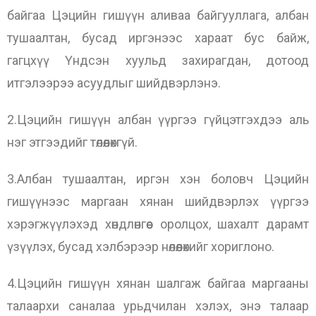
байгаа Цэцийн гишүүн аливаа байгууллага, албан
тушаалтан, бусад иргэнээс хараат бус байж,
гагцхүү Үндсэн хуульд захирагдан, дотоод
итгэлээрээ асуудлыг шийдвэрлэнэ.
2.Цэцийн гишүүн албан үүргээ гүйцэтгэхдээ аль
нэг этгээдийг төлөөлөхгүй.
3.Албан тушаалтан, иргэн хэн боловч Цэцийн
гишүүнээс маргаан хянан шийдвэрлэх үүргээ
хэрэгжүүлэхэд хөндлөнгөөс оролцох, шахалт дарамт
үзүүлэх, бусад хэлбэрээр нөлөөлөхийг хориглоно.
4.Цэцийн гишүүн хянан шалгаж байгаа маргааны
талаархи саналаа урьдчилан хэлэх, энэ талаар