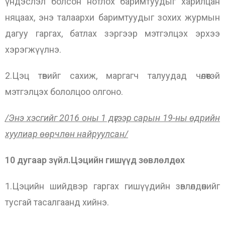
үндэслэл болсон нотлох баримтуудыг харилцан
няцаах, энэ талаархи баримтуудыг зохих журмын
дагуу гаргах, батлах зэргээр мэтгэлцэх эрхээ
хэрэгжүүлнэ.
2.Цэц төвийг сахиж, маргагч талуудад чөлөөтэй
мэтгэлцэх бололцоо олгоно.
/Энэ хэсгийг 2016 оны 1 дүгээр сарын 19-ны өдрийн
хуулиар өөрчлөн найруулсан/
10 дугаар зүйл.Цэцийн гишүүд зөвлөлдөх
1.Цэцийн шийдвэр гаргах гишүүдийн зөвлөлдөөнийг
тусгай тасалгаанд хийнэ.