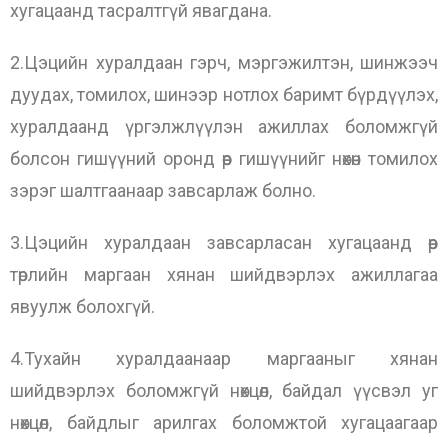
хугацаанд тасралтгүй явагдана.
2.Цэцийн хуралдаан гэрч, мэргэжилтэн, шинжээч
дуудах, томилох, шинээр нотлох баримт бүрдүүлэх,
хуралдаанд үргэлжлүүлэн ажиллах боломжгүй
болсон гишүүний оронд өөр гишүүнийг нөхөн томилох
зэрэг шалтгаанаар завсарлаж болно.
3.Цэцийн хуралдаан завсарласан хугацаанд өөр
төрлийн маргаан хянан шийдвэрлэх ажиллагаа
явуулж болохгүй.
4.Тухайн хуралдаанаар маргааныг хянан
шийдвэрлэх боломжгүй нөхцөл, байдал үүсвэл уг
нөхцөл, байдлыг арилгах боломжтой хугацаагаар