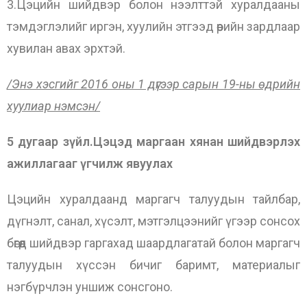
3.Цэцийн шийдвэр болон нээлттэй хуралдааны
тэмдэглэлийг иргэн, хуулийн этгээд өөрийн зардлаар
хувилан авах эрхтэй.
/Энэ хэсгийг 2016 оны 1 дүгээр сарын 19-ны өдрийн
хуулиар нэмсэн/
5 дугаар зүйл.Цэцэд маргаан хянан шийдвэрлэх
ажиллагааг үгчилж явуулах
Цэцийн хуралдаанд маргагч талуудын тайлбар,
дүгнэлт, санал, хүсэлт, мэтгэлцээнийг үгээр сонсох
бөгөөд шийдвэр гаргахад шаардлагатай болон маргагч
талуудын хүссэн бичиг баримт, материалыг
нэгбүрчлэн уншиж сонсгоно.