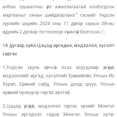
албан тушаалтны үйл ажиллагаатай холбогдсон
маргааныг хянан шийдвэрлэнэ.” гэснийг Үндсэн
хуулийн цэцийн 2024 оны 11 дүгээр сарын 08-ны
өдрийн 2 дугаар тогтоолоор хүчингүй болгосон./ ;
16 дугаар зүйл.Цэцэд өргөдөл, мэдээлэл, хүсэлт
гаргах
1.Үндсэн хууль зөрчсөн эсэх асуудлаар өргөдөл,
мэдээллийг иргэд; хүсэлтийг Ерөнхийлөгч, Улсын Их
Хурал, Ерөнхий сайд, Улсын дээд шүүх, Улсын
ерөнхий прокурор гаргах эрхтэй.
2.Цэцэд өргөдөл, мэдээлэл гаргах эрхийг Монгол
Улсын иргэдээс гадна Монгол Улсын нутаг