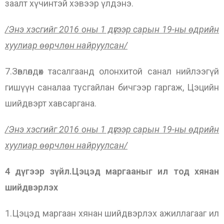
заалт хүчинтэй хэвээр үлдэнэ.
/Энэ хэсгийг 2016 оны 1 дүгээр сарын 19-ны өдрийн
хуулиар өөрчлөн найруулсан/
7.Зөвлөлдөх тасалгаанд олонхитой санал нийлээгүй
гишүүн саналаа тусгайлан бичгээр гаргаж, Цэцийн
шийдвэрт хавсаргана.
/Энэ хэсгийг 2016 оны 1 дүгээр сарын 19-ны өдрийн
хуулиар өөрчлөн найруулсан/
4 дүгээр зүйл.Цэцэд маргааныг ил тод хянан
шийдвэрлэх
1.Цэцэд маргаан хянан шийдвэрлэх ажиллагааг ил