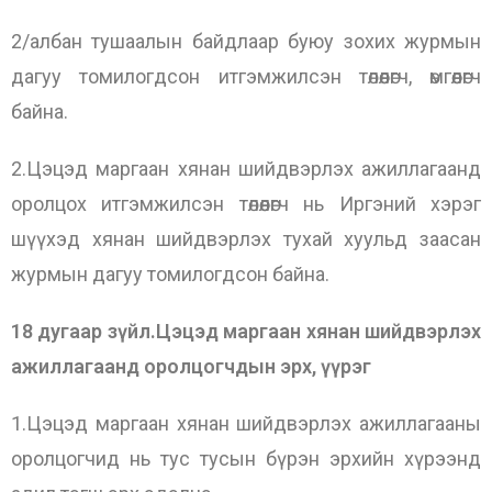
2/албан тушаалын байдлаар буюу зохих журмын
дагуу томилогдсон итгэмжилсэн төлөөлөгч, өмгөөлөгч
байна.
2.Цэцэд маргаан хянан шийдвэрлэх ажиллагаанд
оролцох итгэмжилсэн төлөөлөгч нь Иргэний хэрэг
шүүхэд хянан шийдвэрлэх тухай хуульд заасан
журмын дагуу томилогдсон байна.
18 дугаар зүйл.Цэцэд маргаан хянан шийдвэрлэх
ажиллагаанд оролцогчдын эрх, үүрэг
1.Цэцэд маргаан хянан шийдвэрлэх ажиллагааны
оролцогчид нь тус тусын бүрэн эрхийн хүрээнд