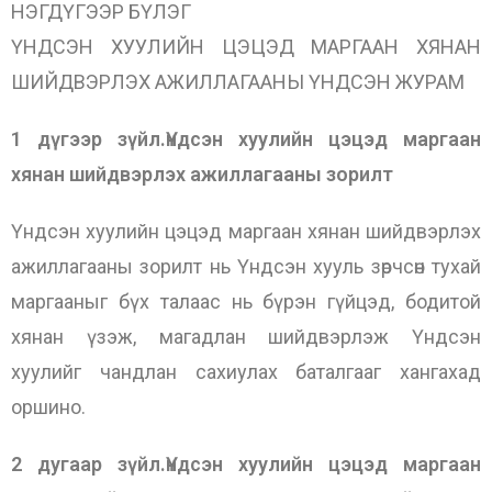
НЭГДҮГЭЭР БҮЛЭГ
ҮНДСЭН ХУУЛИЙН ЦЭЦЭД МАРГААН ХЯНАН
ШИЙДВЭРЛЭХ АЖИЛЛАГААНЫ ҮНДСЭН ЖУРАМ
1 дүгээр зүйл.Үндсэн хуулийн цэцэд маргаан
хянан шийдвэрлэх ажиллагааны зорилт
Үндсэн хуулийн цэцэд маргаан хянан шийдвэрлэх
ажиллагааны зорилт нь Үндсэн хууль зөрчсөн тухай
маргааныг бүх талаас нь бүрэн гүйцэд, бодитой
хянан үзэж, магадлан шийдвэрлэж Үндсэн
хуулийг чандлан сахиулах баталгааг хангахад
оршино.
2 дугаар зүйл.Үндсэн хуулийн цэцэд маргаан