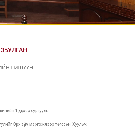
ЭБУЛГАН
ИЙН ГИШҮҮН
илийн 1 дүгээр сургууль;
улийг Эрх зүйч мэргэжлээр төгссөн, Хуульч;