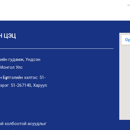
—оОо
Н ЦЭЦ
ангийн гудамж, Үндсэн
 Монгол Улс
Бүртгэлийн хэлтэс: 51-
хэрэг: 51-267140, Харуул:
той холбоотой асуудлыг