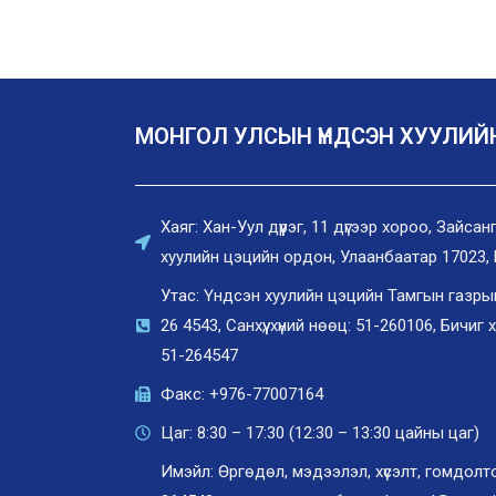
МОНГОЛ УЛСЫН ҮНДСЭН ХУУЛИЙ
Хаяг: Хан-Уул дүүрэг, 11 дүгээр хороо, Зайс
хуулийн цэцийн ордон, Улаанбаатар 17023,
Утас: Үндсэн хуулийн цэцийн Тамгын газрын 
26 4543, Санхүү, хүний нөөц: 51-260106, Бичиг 
51-264547
Факс: +976-77007164
Цаг: 8:30 – 17:30 (12:30 – 13:30 цайны цаг)
Имэйл: Өргөдөл, мэдээлэл, хүсэлт, гомдол