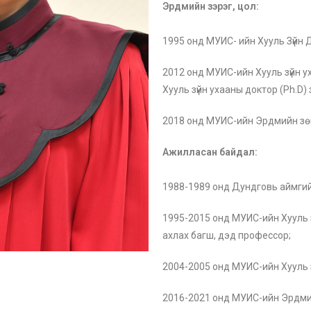
Эрдмийн зэрэг, цол:
1995 онд МУИС- ийн Хууль Зүйн 
2012 онд МУИС-ийн Хууль зүйн 
Хууль зүйн ухааны доктор (Ph.D)
2018 онд МУИС-ийн Эрдмийн зө
Ажилласан байдал:
1988-1989 онд Дундговь аймгийн
1995-2015 онд МУИС-ийн Хууль зү
ахлах багш, дэд профессор;
2004-2005 онд МУИС-ийн Хууль з
2016-2021 онд МУИС-ийн Эрдмий