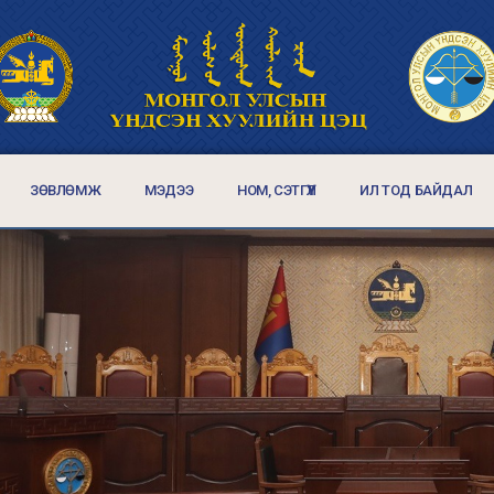
ЗӨВЛӨМЖ
МЭДЭЭ
НОМ, СЭТГҮҮЛ
ИЛ ТОД БАЙДАЛ