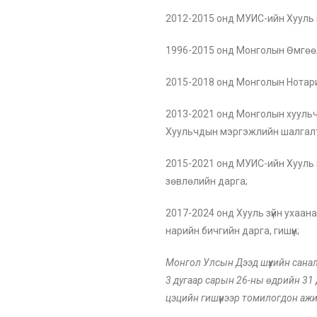
2012-2015 онд МУИС-ийн Хууль зү
1996-2015 онд Монголын Өмгөөл
2015-2018 онд Монголын Нотари
2013-2021 онд Монголын хуульч
Хуульчдын мэргэжлийн шалгалт 
2015-2021 онд МУИС-ийн Хууль 
зөвлөлийн дарга;
2017-2024 онд Хууль зүйн ухаа
нарийн бичгийн дарга, гишүүн;
Монгол Улсын Дээд шүүхийн сан
3 дугаар сарын 26-ны өдрийн 31
цэцийн гишүүнээр томилогдон аж