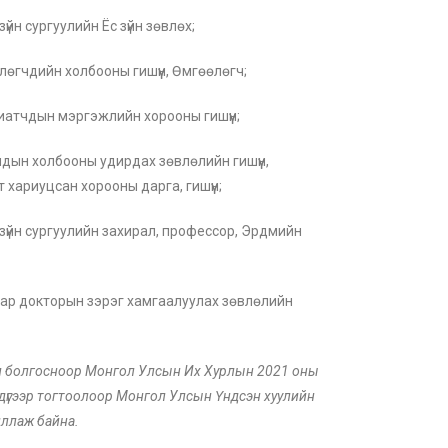
йн сургуулийн Ёс зүйн зөвлөх;
өгчдийн холбооны гишүүн, Өмгөөлөгч;
атчдын мэргэжлийн хорооны гишүүн;
дын холбооны удирдах зөвлөлийн гишүүн,
хариуцсан хорооны дарга, гишүүн;
зүйн сургуулийн захирал, профессор, Эрдмийн
наар докторын зэрэг хамгаалуулах зөвлөлийн
ал болгосноор Монгол Улсын Их Хурлын 2021 оны
 дүгээр тогтоолоор Монгол Улсын Үндсэн хуулийн
иллаж байна.