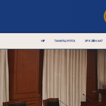
НҮҮР
ТАНИЛЦУУЛГА
ЭРХ ЗҮЙН АКТ