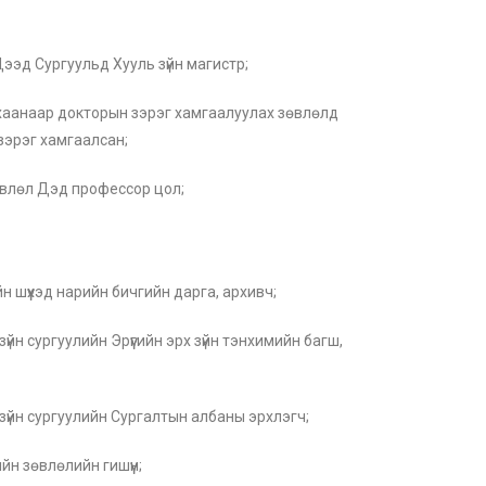
Дээд Сургуульд Хууль зүйн магистр;
ухаанаар докторын зэрэг хамгаалуулах зөвлөлд
 зэрэг хамгаалсан;
влөл Дэд профессор цол;
 шүүхэд нарийн бичгийн дарга, архивч;
йн сургуулийн Эрүүгийн эрх зүйн тэнхимийн багш,
үйн сургуулийн Сургалтын албаны эрхлэгч;
н зөвлөлийн гишүүн;