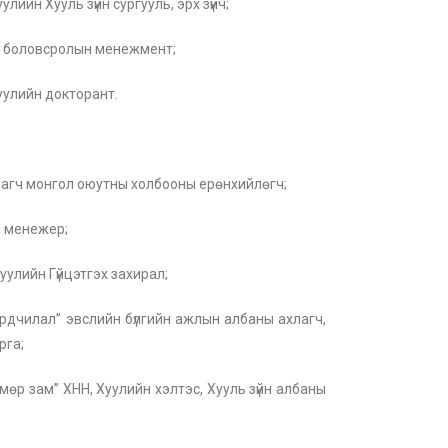
лийн Хууль зүйн сургууль, эрх зүйч;
, боловсролын менежмент;
уулийн докторант.
агч монгол оюутны холбооны ерөнхийлөгч;
, менежер;
уулийн Гүйцэтгэх захирал;
рдчилал” эвслийн бүлгийн ажлын албаны ахлагч,
рга;
өр зам” ХНН, Хуулийн хэлтэс, Хууль зүйн албаны