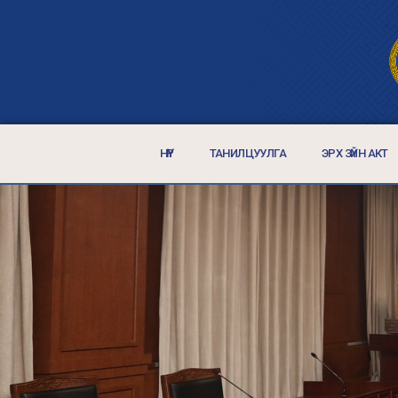
НҮҮР
ТАНИЛЦУУЛГА
ЭРХ ЗҮЙН АКТ