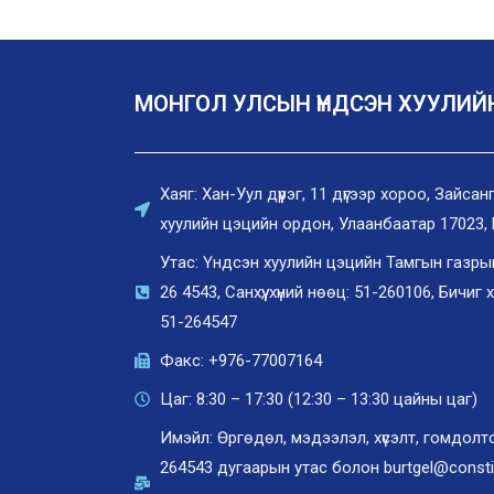
МОНГОЛ УЛСЫН ҮНДСЭН ХУУЛИЙ
Хаяг: Хан-Уул дүүрэг, 11 дүгээр хороо, Зайс
хуулийн цэцийн ордон, Улаанбаатар 17023,
Утас: Үндсэн хуулийн цэцийн Тамгын газрын 
26 4543, Санхүү, хүний нөөц: 51-260106, Бичиг 
51-264547
Факс: +976-77007164
Цаг: 8:30 – 17:30 (12:30 – 13:30 цайны цаг)
Имэйл: Өргөдөл, мэдээлэл, хүсэлт, гомдол
264543 дугаарын утас болон burtgel@consti