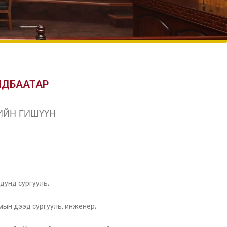
ЛДБААТАР
ИЙН ГИШҮҮН
дунд сургууль;
мын дээд сургууль, инженер;