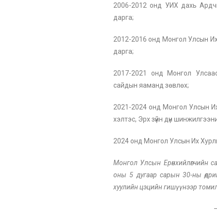
2006-2012 онд УИХ дахь Ардч
дарга;
2012-2016 онд Монгол Улсын И
дарга;
2017-2021 онд Монгол Улсаа
сайдын яаманд зөвлөх;
2021-2024 онд Монгол Улсын И
хэлтэс, Эрх зүйн дүн шинжилгээн
2024 онд Монгол Улсын Их Хурлы
Монгол Улсын Ерөнхийлөгчийн 
оны 5 дугаар сарын 30-ны өдр
хуулийн цэцийн гишүүнээр томи
—оОо