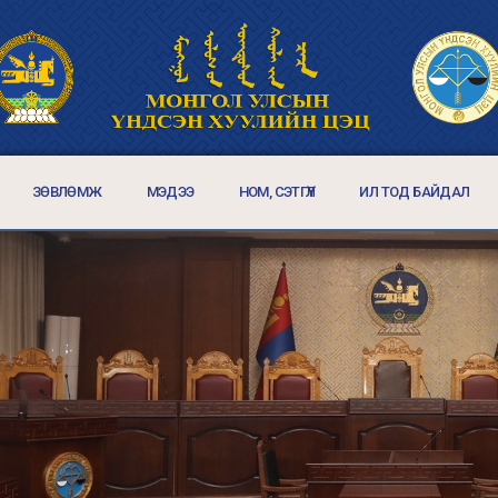
ЗӨВЛӨМЖ
МЭДЭЭ
НОМ, СЭТГҮҮЛ
ИЛ ТОД БАЙДАЛ