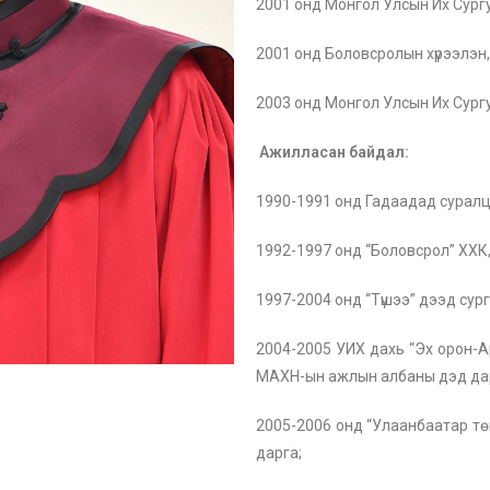
2001 онд Монгол Улсын Их Сургуу
2001 онд Боловсролын хүрээлэн
2003 онд Монгол Улсын Их Сург
Ажилласан байдал:
1990-1991 онд Гадаадад суралц
1992-1997 онд “Боловсрол” ХХК
1997-2004 онд “Түшээ” дээд сург
2004-2005 УИХ дахь “Эх орон-А
МАХН-ын ажлын албаны дэд да
2005-2006 онд “Улаанбаатар төм
дарга;