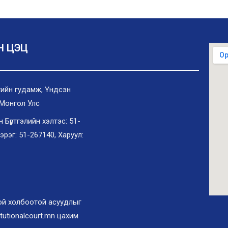
Н ЦЭЦ
ангийн гудамж, Үндсэн
 Монгол Улс
Бүртгэлийн хэлтэс: 51-
хэрэг: 51-267140, Харуул:
той холбоотой асуудлыг
tutionalcourt.mn цахим