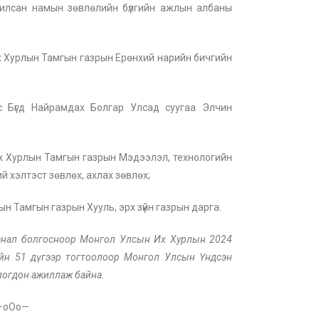
илсан намын зөвлөлийн бүлгийн ажлын албаны
х Хурлын Тамгын газрын Ерөнхий нарийн бичгийн
с Бүгд Найрамдах Болгар Улсад суугаа Элчин
х Хурлын Тамгын газрын Мэдээлэл, технологийн
ий хэлтэст зөвлөх, ахлах зөвлөх;
н Тамгын газрын Хууль, эрх зүйн газрын дарга.
санал болгосноор Монгол Улсын Их Хурлын 2024
ийн 51 дүгээр тогтоолоор Монгол Улсын Үндсэн
логдон ажиллаж байна.
—